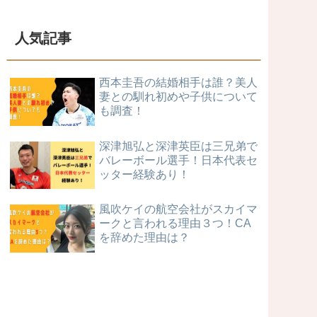
人気記事
西本圭吾の結婚相手は誰？美人
妻との馴れ初めや子供について
も調査！
深津旭弘と深津英臣は三兄弟で
バレーボール選手！日本代表セ
ッター経験あり！
風吹ケイの航空会社がスカイマ
ークと言われる理由３つ！CA
を辞めた理由は？