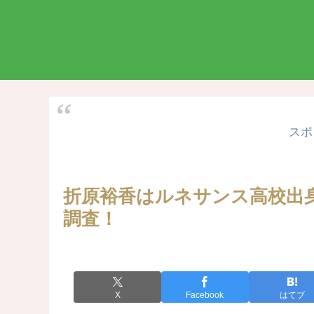
スポ
折原裕香はルネサンス高校出
調査！
X
Facebook
はてブ