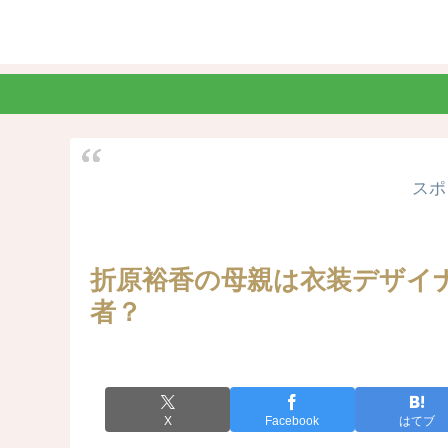
スポ
折原裕香の母親は衣装デザイ
者？
X
Facebook
はてブ