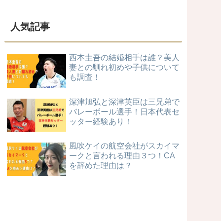
人気記事
西本圭吾の結婚相手は誰？美人
妻との馴れ初めや子供について
も調査！
深津旭弘と深津英臣は三兄弟で
バレーボール選手！日本代表セ
ッター経験あり！
風吹ケイの航空会社がスカイマ
ークと言われる理由３つ！CA
を辞めた理由は？