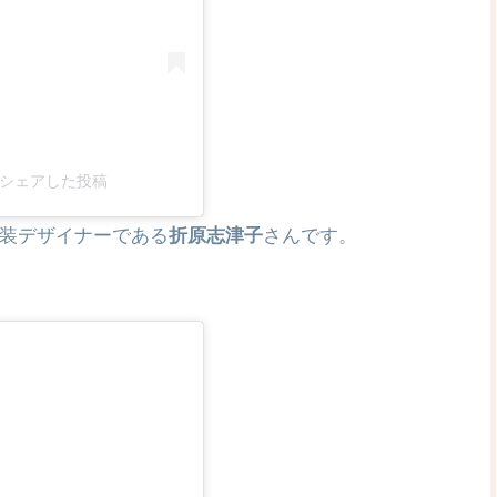
ee)がシェアした投稿
装デザイナーである
折原志津子
さんです。