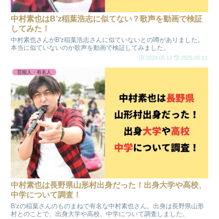
中村素也はB’z稲葉浩志に似てない？歌声を動画で検証
してみた！
中村素也さんがB'z稲葉浩志さんに似ていないとの噂がありました。
本当に似ていないのか歌声を動画で検証してみました。
2024.05.12
2025.05.13
芸能人・有名人
中村素也は長野県山形村出身だった！出身大学や高校、
中学について調査！
B'zの稲葉さんのものまねで有名な中村素也さん。出身は長野県山形
村とのことで、出身大学や高校、中学について調査しました。