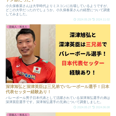
小久保春菜さんは大学時代よりミスコンに出場しているようですが、
どこの大学だったのでしょうか。小久保春菜さんの経歴について調査
してみました。
2024.05.29
2024.11.02
芸能人・有名人
深津旭弘と深津英臣は三兄弟でバレーボール選手！日本
代表セッター経験あり！
バレーボール男子日本代表として活躍されている深津旭弘選手の弟は
深津英臣選手です。深津旭弘選手の兄弟について調査しました。
2024.05.27
2024.06.08
芸能人・有名人