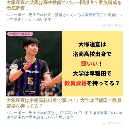
大塚達宣の父親は高校教師でバレー関係者？家族構成を
徹底調査！
バレーボール男子日本代表で活躍されている大塚達宣選手の家族につ
いて調査したいと思います。
2024.05.21
芸能人・有名人
大塚達宣は洛南高校出身で頭いい！大学は早稲田で教員
資格を持ってる？
バレーボール男子日本代表として活躍されている大塚達宣選手の大塚
達宣選手の学歴を調査したいと思います。
2024.05.21