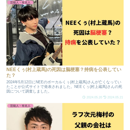
芸能人・有名人
NEEくぅ(村上蔵馬)の死因は脳梗塞？持病を公表してい
た？
2024年5月12日にNEEのボーカルくぅ(村上蔵馬)さんが亡くなってい
たことが公式サイトで発表されました。NEEくぅ(村上蔵馬)さんの死
因について調査しました。
2024.05.20
2024.05.21
芸能人・有名人