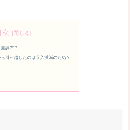
目次
田園調布？
から引っ越したのは収入激減のため？