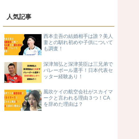
人気記事
西本圭吾の結婚相手は誰？美人
妻との馴れ初めや子供について
も調査！
深津旭弘と深津英臣は三兄弟で
バレーボール選手！日本代表セ
ッター経験あり！
風吹ケイの航空会社がスカイマ
ークと言われる理由３つ！CA
を辞めた理由は？