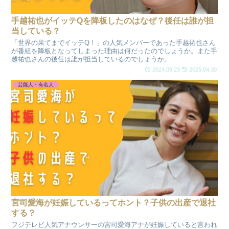
手越祐也がイッテQを降板したのはなぜ？後任は誰が担
当している？
「世界の果てまでイッテQ！」の人気メンバーであった手越祐也さん
が番組を降板となってしまった理由は何だったのでしょうか。また手
越祐也さんの後任は誰が担当しているのでしょうか。
2024.09.23
2025.04.30
芸能人・有名人
宮司愛海が妊娠しているってホント？子供の出産で退社
する？
フジテレビ人気アナウンサーの宮司愛海アナが妊娠していると言われ