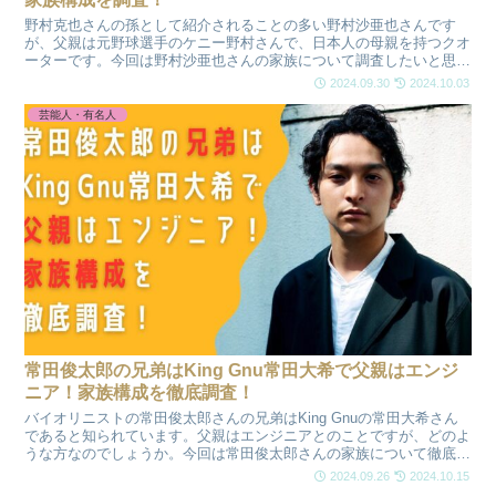
野村克也さんの孫として紹介されることの多い野村沙亜也さんです
が、父親は元野球選手のケニー野村さんで、日本人の母親を持つクオ
ーターです。今回は野村沙亜也さんの家族について調査したいと思い
ます。
2024.09.30
2024.10.03
芸能人・有名人
常田俊太郎の兄弟はKing Gnu常田大希で父親はエンジ
ニア！家族構成を徹底調査！
バイオリニストの常田俊太郎さんの兄弟はKing Gnuの常田大希さん
であると知られています。父親はエンジニアとのことですが、どのよ
うな方なのでしょうか。今回は常田俊太郎さんの家族について徹底調
査したいと思います。
2024.09.26
2024.10.15