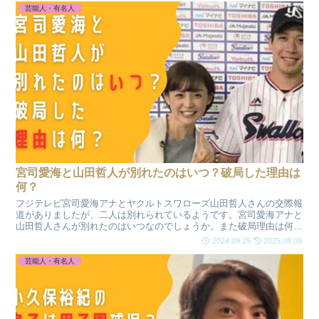
芸能人・有名人
宮司愛海と山田哲人が別れたのはいつ？破局した理由は
何？
フジテレビ宮司愛海アナとヤクルトスワローズ山田哲人さんの交際報
道がありましたが、二人は別れられているようです。宮司愛海アナと
山田哲人さんが別れたのはいつなのでしょうか。また破局理由は何な
のでしょうか。
2024.09.25
2025.08.09
芸能人・有名人