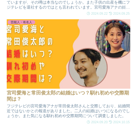
ていますが、その噂は本当なのでしょうか。また子供の出産を機にフ
ジテレビを退社するのではとも言われています。宮司愛海アナの妊娠
や退社の可能性について調査しました。
2024.09.22
2024.09.25
芸能人・有名人
宮司愛海と常田俊太郎の結婚はいつ？馴れ初めや交際期
間は？
フジテレビの宮司愛海アナが常田俊太郎さんと交際しており、結婚間
近ではないかとの報道がありました。二人の結婚はいつになるのでし
ょうか。また気になる馴れ初めや交際期間について調査しました。
2024.09.20
2024.10.15