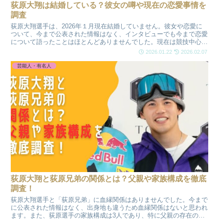
荻原大翔は結婚している？彼女の噂や現在の恋愛事情を
調査
荻原大翔選手は、2026年１月現在結婚していません。彼女や恋愛に
ついて、今まで公表された情報はなく、インタビューでも今まで恋愛
について語ったことはほとんどありませんでした。現在は競技中心の
生活の可能性が高そうです。インタビューから見える好きな好きなタ
2026.01.22
2026.02.07
イプや恋愛観ついてもまとめてみました。
芸能人・有名人
荻原大翔と荻原兄弟の関係とは？父親や家族構成を徹底
調査！
荻原大翔選手と「荻原兄弟」に血縁関係はありませんでした。今まで
に公表された情報はなく、出身地も違うため血縁関係はないと思われ
ます。また、荻原選手の家族構成は3人であり、特に父親の存在の大