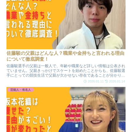
佐藤駿の父親はどんな人？職業や金持ちと言われる理由
について徹底調査！
佐藤駿選手の父親は一般人で、年齢や職業など詳しい情報は公表され
ていません。父親きっかけでスケートを始めたことからも、佐藤駿選
手にとっての競技生活で父親が欠かせない存在であることが分かりま
す。エピソードをもとに、父親の人物像や金持ちと言われる理由、家
2026.01.11
2026.01.14
族の支えについて分かりやすく解説します。
芸能人・有名人