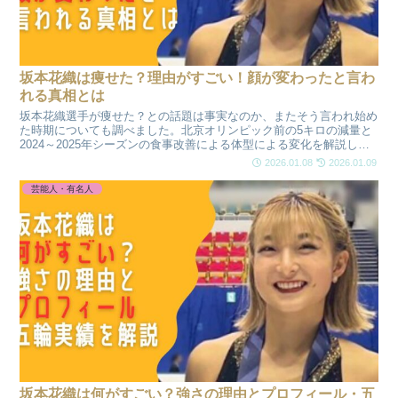
坂本花織は痩せた？理由がすごい！顔が変わったと言わ
れる真相とは
坂本花織選手が痩せた？との話題は事実なのか、またそう言われ始め
た時期についても調べました。北京オリンピック前の5キロの減量と
2024～2025年シーズンの食事改善による体型による変化を解説しま
す。また顔が変わった、可愛くなったと言われる理由もわかりやすく
2026.01.08
2026.01.09
まとめました。
芸能人・有名人
坂本花織は何がすごい？強さの理由とプロフィール・五