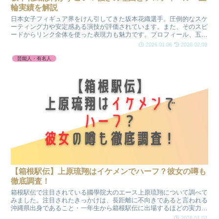
輪実績を解説
日本女子フィギュア界をけん引してきた坂本花織選手。圧倒的なスケ
ーティング力や安定感ある演技が評価されています。また、そのスピ
ードからリンク全体を使った表現力も魅力です。プロフィール、五輪
メダルや世界選手権3連覇の実績を解説。今シーズン限りでの引退表
2026.01.06
2026.02.09
明も含め、その強さと魅力に迫ります。
芸能人・有名人
【箱根駅伝】上原琉翔はイケメンでハーフ？彼女の噂も
徹底調査！
箱根駅伝で注目されている國學院大のエース上原琉翔について調べて
みました。注目されたきっかけは、長距離に不向きであると言われる
沖縄県出身であること・一年生から箱根駅伝に出場するほどの実力で
した。上原琉翔選手のハーフ説や、イケメンと話題の理由、彼女の噂
2026.01.02