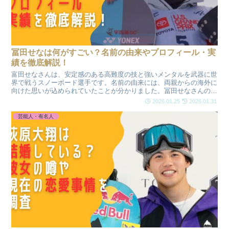
冨田せなは何がすごい？名前の由来やプロフィール・実
績を徹底解説！
富田せなさんは、安定感のある高難度の技と強いメンタルを武器に世
界で戦うスノーボード選手です。名前の由来には、両親からの海外に
向けた思いが込められていたことが分かりました。冨田せなさんのプ
ロフィールや実績、けがを乗り越えたメンタルの強さや今後の注目ポ
2026.01.25
2026.01.31
イントまで分かりやすく解説します。
芸能人・有名人