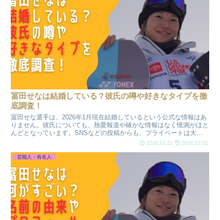
冨田せなは結婚している？彼氏の噂や好きなタイプを徹
底調査！
冨田せな選手は、2026年1月現在結婚しているという公式な情報はあ
りません。彼氏についても、熱愛報道や確かな情報はなく憶測がほと
んどとなっています。SNSなどの投稿からも、プライベートは大切
にしている印象です。今回の記事では、結婚や彼氏についての噂、好
2026.01.31
2026.02.01
きなタイプまで徹底調査しました！
芸能人・有名人