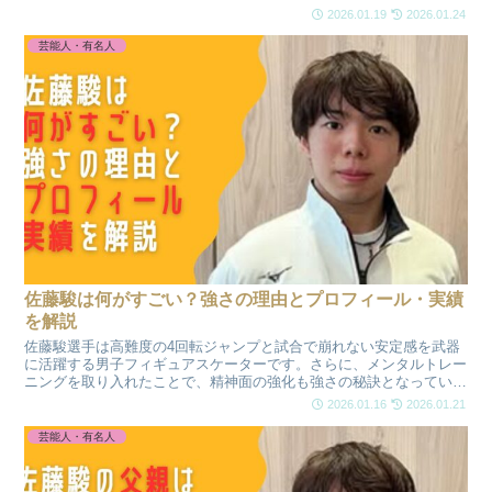
きさについても調査。さらに荻原大翔選手のプロフィールや今後の注
2026.01.19
2026.01.24
目ポイントまでまとめました。
芸能人・有名人
佐藤駿は何がすごい？強さの理由とプロフィール・実績
を解説
佐藤駿選手は高難度の4回転ジャンプと試合で崩れない安定感を武器
に活躍する男子フィギュアスケーターです。さらに、メンタルトレー
ニングを取り入れたことで、精神面の強化も強さの秘訣となっている
ようです。プロフィールや強さの理由、ジュニア時代からの実績、今
2026.01.16
2026.01.21
後の注目ポイントまで分かりやすく解説します。
芸能人・有名人