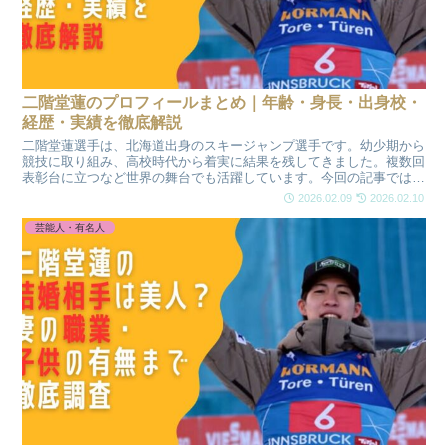
二階堂蓮のプロフィールまとめ｜年齢・身長・出身校・
経歴・実績を徹底解説
二階堂蓮選手は、北海道出身のスキージャンプ選手です。幼少期から
競技に取り組み、高校時代から着実に結果を残してきました。複数回
表彰台に立つなど世界の舞台でも活躍しています。今回の記事では、
二階堂蓮選手のプロフィールや経歴、強さの理由から実績・今後の注
2026.02.09
2026.02.10
目ポイントまで魅力をまとめました。
芸能人・有名人