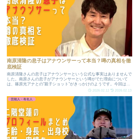
南原清隆の息子はアナウンサーって本当？噂の真相を徹
底検証
南原清隆さんの息子はアナウンサーという公式な事実はありませんで
した。南原さんの息子がアナウンサーという噂がでた理由について
は、篠原光アナとの”親子ショット”がきっかけのようです。今回は、
南原清隆さんの息子がアナウンサーだと言われた背景や、家族構成・
2026.02.12
2026.02.13
妻や息子について詳しく調べてみました！
芸能人・有名人