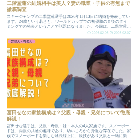
二階堂蓮の結婚相手は美人？妻の職業・子供の有無まで
徹底調査
スキージャンプの二階堂蓮選手は2026年1月13日に結婚を発表してい
ます。24歳という若さと、ワールドカップでの初優勝の直後のタイ
ミングでの発表ということで話題になりました。今回は、二階堂蓮選
手の結婚相手について「美人なのか？」「どんな職業なのか？」子供
2026.02.06
2026.02.07
の有無についても詳しく調べてみました。
芸能人・有名人
冨田せなの家族構成は？父親・母親・兄弟について徹底
解説！
冨田せな選手は、父親・母親・妹・本人の4人家族です。スノーボー
ドは、両親の共通の趣味であり、幼いころから身近な存在でした。家
族でスノーボードを楽しむ延長線上に、競技があり父親と一緒に楽し