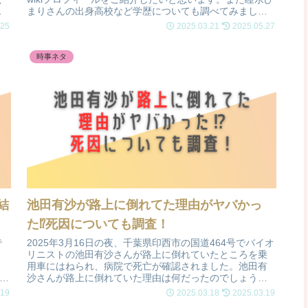
。
まりさんの出身高校など学歴についても調べてみまし
た。
.25
2025.03.21
2025.05.27
時事ネタ
結
池田有沙が路上に倒れてた理由がヤバかっ
た⁉死因についても調査！
で
2025年3月16日の夜、千葉県印西市の国道464号でバイオ
リニストの池田有沙さんが路上に倒れていたところを乗
う
用車にはねられ、病院で死亡が確認されました。池田有
と
沙さんが路上に倒れていた理由は何だったのでしょう
か。また池田有沙さんの死因についても調査したいと思
.19
2025.03.18
2025.03.19
います。