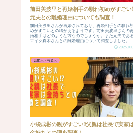
前田美波里と再婚相手の馴れ初めがすごい
元夫との離婚理由についても調査！
前田美波里さんが再婚されており、再婚相手との馴れ
めがすごいとの噂があるようです。前田美波里さんの
婚相手はどのような方なのでしょうか。また元夫であ
マイク真木さんとの離婚理由について調査しました。
2025.03
芸能人・有名人
小袋成彬の親がすごい⁉父親は社長で実家
金持ちとの噂を調査！