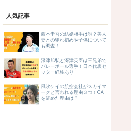
人気記事
西本圭吾の結婚相手は誰？美人
妻との馴れ初めや子供について
も調査！
深津旭弘と深津英臣は三兄弟で
バレーボール選手！日本代表セ
ッター経験あり！
風吹ケイの航空会社がスカイマ
ークと言われる理由３つ！CA
を辞めた理由は？