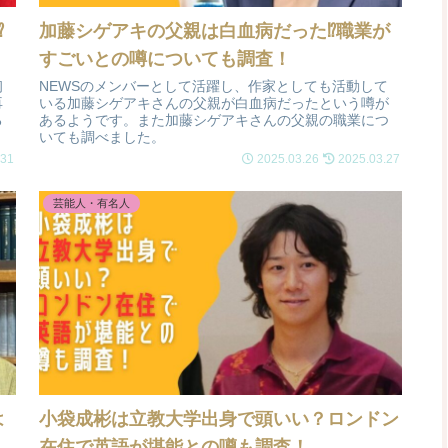
⁉
加藤シゲアキの父親は白血病だった⁉職業が
すごいとの噂についても調査！
初
NEWSのメンバーとして活躍し、作家としても活動して
再
いる加藤シゲアキさんの父親が白血病だったという噂が
る
あるようです。また加藤シゲアキさんの父親の職業につ
いても調べました。
.31
2025.03.26
2025.03.27
芸能人・有名人
は
小袋成彬は立教大学出身で頭いい？ロンドン
在住で英語が堪能との噂も調査！