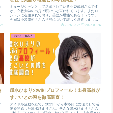
両
ミュージシャンとして活躍されている小袋成彬さんです
さ
が、立教大学の出身で頭いいと言われています。またロ
の
ンドンに在住されており、英語が堪能であるようです。
の
今回は小袋成彬さんの学歴について詳しく調査しまし
た。
.26
2025.03.25
2025.03.26
芸能人・有名人
熱
瞳水ひまりのwikiプロフィール！出身高校が
すごいとの噂を徹底調査！
す
アイドル活動を経て、2023年から本格的に女優として活
さ
動を開始した瞳水ひまりさん。そんな瞳水ひまりさんの
去
wikiプロフィールをご紹介したいと思います。また瞳水ひ