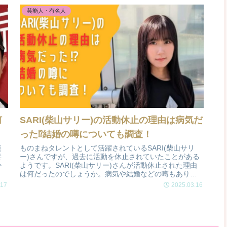
芸能人・有名人
何
SARI(柴山サリー)の活動休止の理由は病気だ
った⁉結婚の噂についても調査！
美
ものまねタレントとして活躍されているSARI(柴山サリ
妻
ー)さんですが、過去に活動を休止されていたことがある
か
ようです。SARI(柴山サリー)さんが活動休止された理由
は何だったのでしょうか。病気や結婚などの噂もありま
すが、真相はどうなのでしょうか。今回はSARI(柴山サリ
.17
2025.03.16
ー)さんの活動休止理由について調査しました。