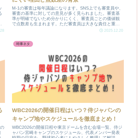
ッ
M-1の審査は毎年議論になります。SNS上でも審査員や、
る
審査の基準に対しての意見が多く見られました。審査基
準が明確でないため分かりにくく、審査員ごとの価値観
記
で点数差も生まれます。ただ審査員は大きな責任と重圧
の中で真剣に向き合っており、批判も含めてM-1が国民的
.28
2025.12.20
イベントである証拠だと感じました。
時事ネタ
る
WBC2026の開催日程はいつ？侍ジャパンの
キャンプ地やスケジュールを徹底まとめ！
Sの
WBC2026の開催日程や東京ドームを含む会場一覧、侍ジ
難
ャパン宮崎キャンプのスケジュール、代表メンバー発表
放
時期の目安を、野球初心者にもやさしく整理して解説。