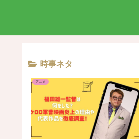
時事ネタ
アニメ