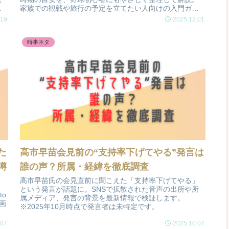
ス
家族での観戦や旅行の予定を立てたい人向けの入門ガイ
由
ドです。
.19
2025.12.01
時事ネタ
た
高市早苗会見前の“支持率下げてやる”発言は
噂
誰の声？所属・経緯を徹底調査
高市早苗氏の会見直前に聞こえた「支持率下げてやる」
という発言が話題に。SNSで拡散された音声の出所や所
to
属メディア、発言の背景を最新情報で検証します。
画
※2025年10月時点で発言者は未特定です。
.07
2025.10.07