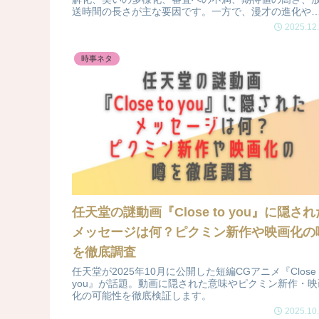
送時間の長さが主な要因です。一方で、漫才の進化や
ター誕生の場としての魅力は健在。賛否が分かれる理
2025.12
を分かりやすく解説します。
時事ネタ
任天堂の謎動画『Close to you』に隠され
メッセージは何？ピクミン新作や映画化の
を徹底調査
任天堂が2025年10月に公開した短編CGアニメ『Close 
you』が話題。動画に隠された意味やピクミン新作・映
化の可能性を徹底検証します。
2025.10