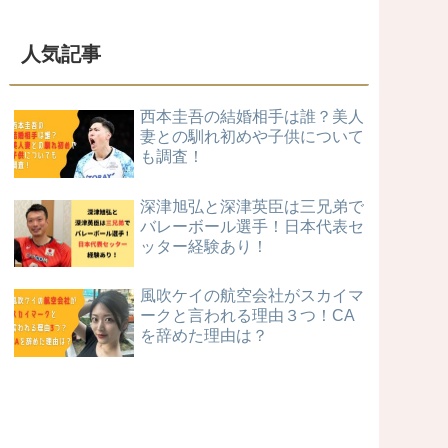
人気記事
西本圭吾の結婚相手は誰？美人
妻との馴れ初めや子供について
も調査！
深津旭弘と深津英臣は三兄弟で
バレーボール選手！日本代表セ
ッター経験あり！
風吹ケイの航空会社がスカイマ
ークと言われる理由３つ！CA
を辞めた理由は？