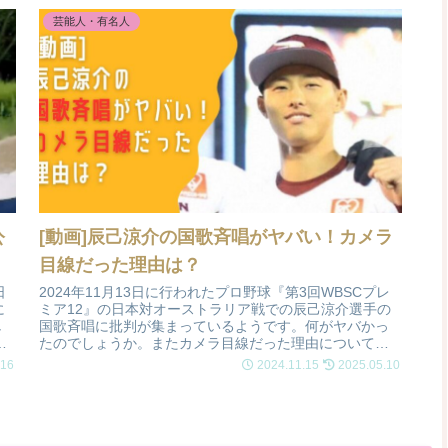
芸能人・有名人
公
[動画]辰己涼介の国歌斉唱がヤバい！カメラ
目線だった理由は？
日
2024年11月13日に行われたプロ野球『第3回WBSCプレ
に
ミア12』の日本対オーストラリア戦での辰己涼介選手の
し
国歌斉唱に批判が集まっているようです。何がヤバかっ
の
たのでしょうか。またカメラ目線だった理由についても
調査しました。
.16
2024.11.15
2025.05.10