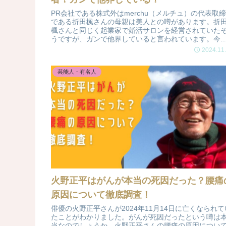
PR会社である株式外はmerchu（メルチュ）の代表取
である折田楓さんの母親は美人との噂があります。折
楓さんと同じく起業家で婚活サロンを経営されていた
うですが、ガンで他界していると言われています。今
は折田楓さんの母親について調査しました。
2024.11
芸能人・有名人
火野正平はがんが本当の死因だった？腰痛
原因について徹底調査！
俳優の火野正平さんが2024年11月14日に亡くなられて
たことがわかりました。がんが死因だったという噂は
当なのでしょうか。火野正平さんの腰痛の原因につい