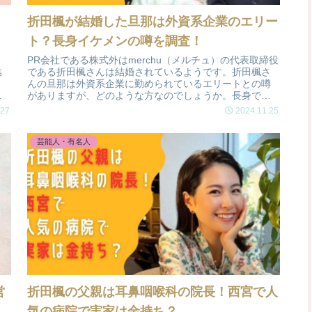
！
折田楓が結婚した旦那は外資系企業のエリー
ト？長身イケメンの噂を調査！
・
PR会社である株式外はmerchu（メルチュ）の代表取締役
結
である折田楓さんは結婚されているようです。折田楓さ
さ
んの旦那は外資系企業に勤められているエリートとの噂
と
がありますが、どのような方なのでしょうか。長身でイ
い
ケメンと言われている折田楓さんの旦那について調査し
.27
2024.11.25
ました。
芸能人・有名人
営
折田楓の父親は耳鼻咽喉科の院長！西宮で人
気の病院で実家は金持ち？