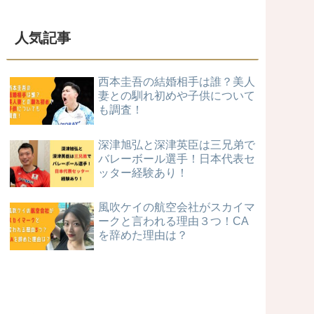
人気記事
西本圭吾の結婚相手は誰？美人
妻との馴れ初めや子供について
も調査！
深津旭弘と深津英臣は三兄弟で
バレーボール選手！日本代表セ
ッター経験あり！
風吹ケイの航空会社がスカイマ
ークと言われる理由３つ！CA
を辞めた理由は？