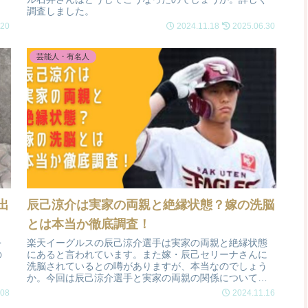
調査しました。
.20
2024.11.18
2025.06.30
芸能人・有名人
出
辰己涼介は実家の両親と絶縁状態？嫁の洗脳
とは本当か徹底調査！
を
楽天イーグルスの辰己涼介選手は実家の両親と絶縁状態
の
にあると言われています。また嫁・辰己セリーナさんに
洗脳されているとの噂がありますが、本当なのでしょう
か。今回は辰己涼介選手と実家の両親の関係について調
査しました。
.08
2024.11.16