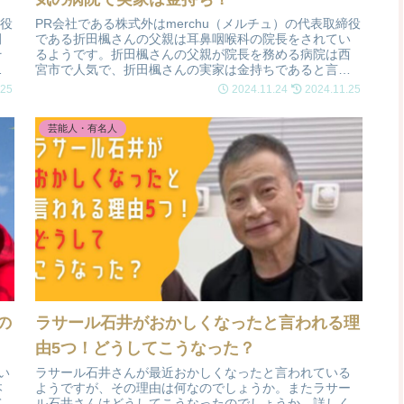
締役
PR会社である株式外はmerchu（メルチュ）の代表取締役
田
である折田楓さんの父親は耳鼻咽喉科の院長をされてい
そ
るようです。折田楓さんの父親が院長を務める病院は西
回
宮市で人気で、折田楓さんの実家は金持ちであると言わ
れています。今回は折田楓さんの父親について調査しま
.25
2024.11.24
2024.11.25
した。
芸能人・有名人
の
ラサール石井がおかしくなったと言われる理
由5つ！どうしてこうなった？
い
ラサール石井さんが最近おかしくなったと言われている
本
ようですが、その理由は何なのでしょうか。またラサー
て
ル石井さんはどうしてこうなったのでしょうか。詳しく