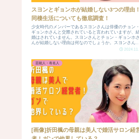
スヨンとギョンホが結婚しない3つの理由
同棲生活についても徹底調査！
少女時代のメンバーであるスヨンさんは俳優のチョン
ギョンホさんと交際されていると言われていますが、
婚はされていません。スヨンさんとチョン・ギョンホ
んが結婚しない理由は何なのでしょうか。スヨンさん
チョン・ギョンホさんの同棲生活についても調査した
2024.11
と思います
芸能人・有名人
[画像]折田楓の母親は美人で婚活サロン経
者！ガンで他界している？