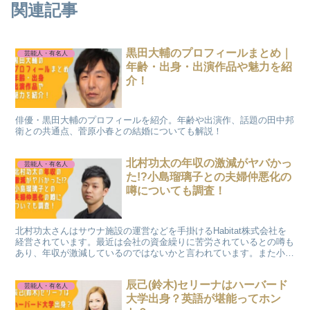
関連記事
黒田大輔のプロフィールまとめ｜
芸能人・有名人
年齢・出身・出演作品や魅力を紹
介！
俳優・黒田大輔のプロフィールを紹介。年齢や出演作、話題の田中邦
衛との共通点、菅原小春との結婚についても解説！
北村功太の年収の激減がヤバかっ
芸能人・有名人
た!?小島瑠璃子との夫婦仲悪化の
噂についても調査！
北村功太さんはサウナ施設の運営などを手掛けるHabitat株式会社を
経営されています。最近は会社の資金繰りに苦労されているとの噂も
あり、年収が激減しているのではないかと言われています。また小島
瑠璃子さんと結婚されていますが、夫婦仲についても心配の声がある
ようです。今夏は北村功太さんの年収について調査しました。
辰己(鈴木)セリーナはハーバード
芸能人・有名人
大学出身？英語が堪能ってホン