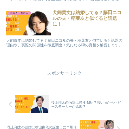
ます。
犬飼貴丈は結婚してる？藤田ニコ
芸能人・有名人
ルの夫・稲葉友と似てると話題
に！
犬飼貴丈は結婚してる？藤田ニコルの夫・稲葉友と似ていると話題の
理由や、実際の関係性を徹底調査！気になる噂の真相を解説します。
スポンサーリンク
後上翔太の病気は肺NTM症？若い頃からヘビ
ースモーカーが原因？
後上翔太の結婚は横山由依の誕生日に？馴れ