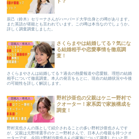
ト？
辰己（鈴木）セリーナさんがハーバード大学出身との噂があります。
また英語が堪能とも言われています。この噂は本当なのでしょうか。
詳しく調査調査しました。
さくらまやは結婚してる？気にな
芸能人・有名人
る結婚相手や恋愛事情を徹底調
査！
さくらまやさんは結婚してる？過去の熱愛報道や恋愛観、理想の結婚
相手について徹底調査。本人の発言をもとに、現在の結婚状況や今後
の可能性を詳しく解説します。
野村沙亜也の父親はケニー野村で
芸能人・有名人
クオーター！家系図で家族構成を
調査！
野村克也さんの孫として紹介されることの多い野村沙亜也さんです
が、父親は元野球選手のケニー野村さんで、日本人の母親を持つクオ
ーターです。今回は野村沙亜也さんの家族について調査したいと思い