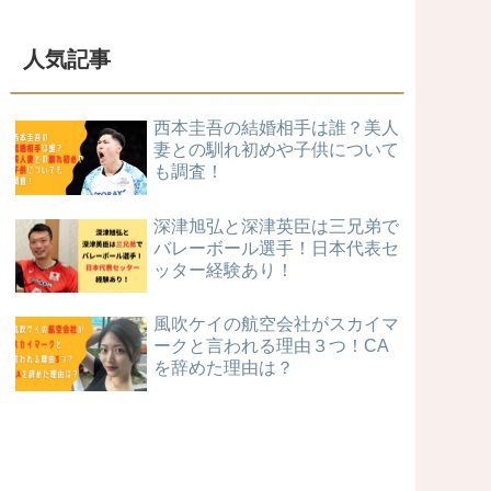
人気記事
西本圭吾の結婚相手は誰？美人
妻との馴れ初めや子供について
も調査！
深津旭弘と深津英臣は三兄弟で
バレーボール選手！日本代表セ
ッター経験あり！
風吹ケイの航空会社がスカイマ
ークと言われる理由３つ！CA
を辞めた理由は？