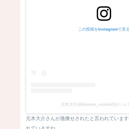
この投稿をInstagramで見
元木大介(@daisuke_motoki2)が
元木大介さんが激痩せされたと言われています
れていますね。