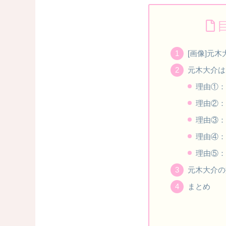
[画像]元
元木大介は
理由①：
理由②：
理由③：
理由④：
理由⑤：
元木大介の
まとめ