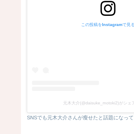
この投稿をInstagramで見
元木大介(@daisuke_motoki2)が
SNSでも元木大介さんが瘦せたと話題になっ