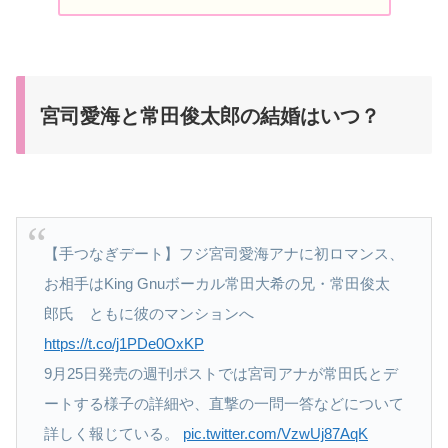
宮司愛海と常田俊太郎の結婚はいつ？
【手つなぎデート】フジ宮司愛海アナに初ロマンス、
お相手はKing Gnuボーカル常田大希の兄・常田俊太
郎氏 ともに彼のマンションへ
https://t.co/j1PDe0OxKP
9月25日発売の週刊ポストでは宮司アナが常田氏とデ
ートする様子の詳細や、直撃の一問一答などについて
詳しく報じている。
pic.twitter.com/VzwUj87AqK