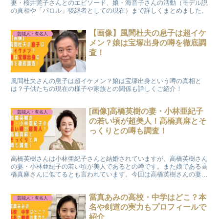
妻・桜井莞子さんとのエピソード、娘・海音子さんの活動（モデル説
の真相や「パロル」後継者としての現在）まで詳しくまとめました。
【画像】風間杜夫の息子は超イケ
芸能人・有名人
メン？娘は宝塚出身の噂を徹底調
査！
風間杜夫さんの息子は超イケメン？娘は宝塚出身という噂の真相と
は？子供たちの現在の様子や家族との関係も詳しくご紹介！
[画像]高橋英樹の妻・小林亜紀子
芸能人・有名人
の若い頃が超美人！高橋真麻とそ
っくりとの噂も調査！
高橋英樹さんは小林亜紀子さんと結婚されていますが、高橋英樹さん
の妻・小林亜紀子の若い頃が美人であるとの噂です。また娘である高
橋真麻さんに似てるとも言われています。今回は高橋英樹さんの妻・
小林亜紀子の若い頃について調査したいと思います。
當真あみの高校・中学はどこ？本
芸能人・有名人
名や剣道の実力もプロフィールで
紹介