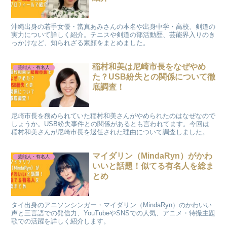
沖縄出身の若手女優・當真あみさんの本名や出身中学・高校、剣道の
実力について詳しく紹介。テニスや剣道の部活動歴、芸能界入りのき
っかけなど、知られざる素顔をまとめました。
稲村和美は尼崎市長をなぜやめ
芸能人・有名人
た？USB紛失との関係について徹
底調査！
尼崎市長を務められていた稲村和美さんがやめられたのはなぜなので
しょうか。USB紛失事件との関係があるとも言われてます。今回は
稲村和美さんが尼崎市長を退任された理由について調査しました。
マイダリン（MindaRyn）がかわ
芸能人・有名人
いいと話題！似てる有名人を総ま
とめ
タイ出身のアニソンシンガー・マイダリン（MindaRyn）のかわいい
声と三言語での発信力、YouTubeやSNSでの人気、アニメ・特撮主題
歌での活躍を詳しく紹介します。