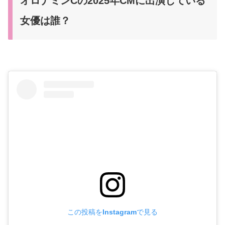
オロナミンCの2025年CMに出演している
女優は誰？
この投稿をInstagramで見る