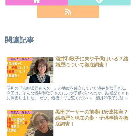
関連記事
酒井和歌子に夫や子供はいる？結
芸能人・有名人
婚歴について徹底調査！
昭和の『清純派青春スター』の地位を確立していた酒井和歌子さん。
今回は、そんな酒井和歌子さんに夫や子供がいるのか、結婚歴ととも
に調査しました。 ぜひ、最後までご覧ください。 酒井和歌子に結婚
歴はある？ この投稿をInstagramで見る 柏...
黒田アーサーの前妻は安達祐実？
芸能人・有名人
結婚歴と現在の妻・子供事情を徹
底調査！