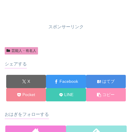
スポンサーリンク
芸能人・有名人
シェアする
X
Facebook
はてブ
Pocket
LINE
コピー
おはぎをフォローする