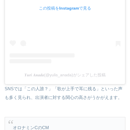
この投稿をInstagramで見る
𝒀𝒖𝒓𝒊 𝑨𝒏𝒂𝒅𝒂(@yulis_anada)がシェアした投稿
SNSでは「この人誰？」「歌が上手で耳に残る」といった声
も多く見られ、出演者に対する関心の高さがうかがえます。
オロナミンCのCM