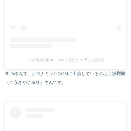
上坂樹里(@juri_kosaka)がシェアした投稿
2025年現在、オロナミンCのCMに出演しているのは
上坂樹里
（こうさかじゅり）さん
です。