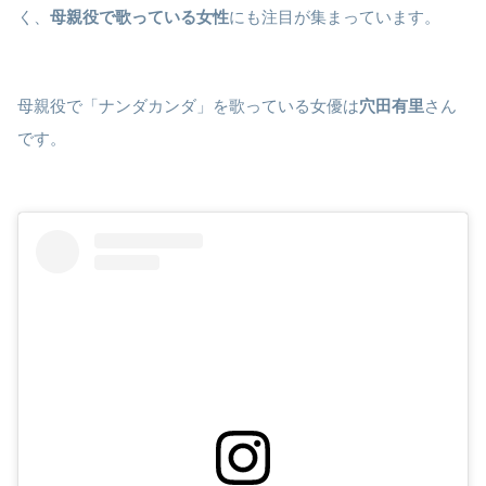
く、
母親役で歌っている女性
にも注目が集まっています。
母親役で「ナンダカンダ」を歌っている女優は
穴田有里
さん
です。