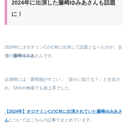
2024年に出演した藤﨑ゆみあさんも話題
に！
2024年にオロナミンCのCMに出演して話題となったのが、女
優の
藤﨑ゆみあ
さんです。
出演時には「透明感がすごい」「誰かに似てる？」と注目さ
れ、SNSや検索でも急上昇でした。
【2024年】オロナミンCのCMに出演されていた藤﨑ゆみあさ
ん
についてはこちらの記事でまとめています。