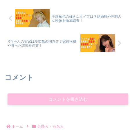
手越祐也の好きなタイプは？結婚観や理想の
女性像を徹底調査！
Rちゃんの実家は愛知県の明喜寺？家族構成
や育った環境を調査！
コメント
コメントを書き込む
ホーム
芸能人・有名人