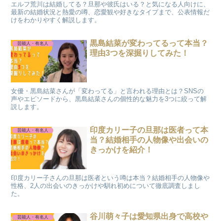
エルフ荒川は結婚してる？旦那や彼氏はいる？と気になる人向けに、
最新の結婚状況と熱愛の噂、恋愛観や好きなタイプまで、公表情報だ
けをわかりやすく解説します。
黒島結菜が変わってるって本当？
芸能人・有名人
理由3つを深掘りしてみた！
女優・黒島結菜さんが「変わってる」と言われる理由とは？SNSの
声やエピソードから、黒島結菜さんの個性的な魅力を3つに絞って解
説します。
印度カリー子の旦那は医者って本
芸能人・有名人
当？結婚相手の人物像や出会いの
きっかけを紹介！
印度カリー子さんの旦那は医者という噂は本当？結婚相手の人物像や
性格、2人の出会いのきっかけや馴れ初めについて徹底調査しまし
た。
谷川萌々子は愛知県出身で高校や
芸能人・有名人