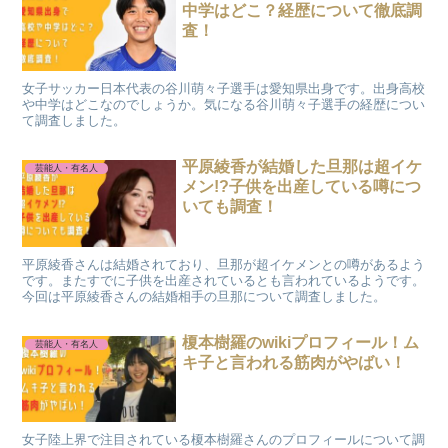
中学はどこ？経歴について徹底調
査！
女子サッカー日本代表の谷川萌々子選手は愛知県出身です。出身高校
や中学はどこなのでしょうか。気になる谷川萌々子選手の経歴につい
て調査しました。
平原綾香が結婚した旦那は超イケ
芸能人・有名人
メン!?子供を出産している噂につ
いても調査！
平原綾香さんは結婚されており、旦那が超イケメンとの噂があるよう
です。またすでに子供を出産されているとも言われているようです。
今回は平原綾香さんの結婚相手の旦那について調査しました。
榎本樹羅のwikiプロフィール！ム
芸能人・有名人
キ子と言われる筋肉がやばい！
女子陸上界で注目されている榎本樹羅さんのプロフィールについて調