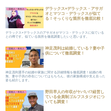
ます。
デラックス×デラックス・アサガ
芸能人・有名人
オとマツコ・デラックスが似て
る！そっくりな箇所を徹底比較！
デラックス×デラックスのアサガオがマツコ・デラックスに似ている
との噂です。似ている箇所を徹底調査したいと思います。
神足茂利は結婚している？妻や子
芸能人・有名人
供について徹底調査！
神足茂利選手の結婚や家族に関する詳細情報を徹底調査！結婚の有
無、妻や子供の存在についてはもちろん、彼の家族構成や支え合った
姿も紹介します。
野田早人の年収がヤバい!?経営し
芸能人・有名人
ている会員制ゴルフスタジオにつ
いても調査！