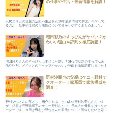
の仕事や生活・最新情報を解説！
沢尻エリカの現在の活動や生活を2026年最新情報で解説。今何して
るのか、仕事や復帰の可能性について分かりやすくまとめました。
増田彩乃のすっぴんがヤバい？か
芸能人・有名人
わいい理由や評判を徹底調査！
増田彩乃さんのすっぴんは本当に可愛い？SNSで話題のすっぴん画
像や評判、メイクとのギャップやかわいい理由を徹底調査しました！
野村沙亜也の父親はケニー野村で
芸能人・有名人
クオーター！家系図で家族構成を
調査！
野村克也さんの孫として紹介されることの多い野村沙亜也さんです
が、父親は元野球選手のケニー野村さんで、日本人の母親を持つクオ
ーターです。今回は野村沙亜也さんの家族について調査したいと思い