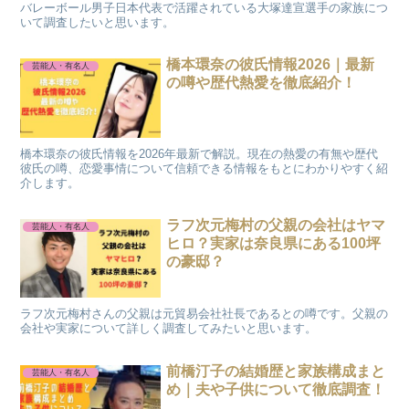
バレーボール男子日本代表で活躍されている大塚達宣選手の家族につ
いて調査したいと思います。
橋本環奈の彼氏情報2026｜最新
芸能人・有名人
の噂や歴代熱愛を徹底紹介！
橋本環奈の彼氏情報を2026年最新で解説。現在の熱愛の有無や歴代
彼氏の噂、恋愛事情について信頼できる情報をもとにわかりやすく紹
介します。
ラフ次元梅村の父親の会社はヤマ
芸能人・有名人
ヒロ？実家は奈良県にある100坪
の豪邸？
ラフ次元梅村さんの父親は元貿易会社社長であるとの噂です。父親の
会社や実家について詳しく調査してみたいと思います。
前橋汀子の結婚歴と家族構成まと
芸能人・有名人
め｜夫や子供について徹底調査！