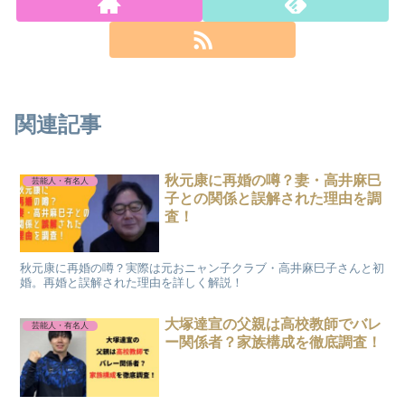
関連記事
秋元康に再婚の噂？妻・高井麻巳
芸能人・有名人
子との関係と誤解された理由を調
査！
秋元康に再婚の噂？実際は元おニャン子クラブ・高井麻巳子さんと初
婚。再婚と誤解された理由を詳しく解説！
大塚達宣の父親は高校教師でバレ
芸能人・有名人
ー関係者？家族構成を徹底調査！