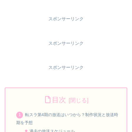
スポンサーリンク
スポンサーリンク
スポンサーリンク
目次
転スラ第4期の放送はいつから？制作状況と放送時
期を予想
過去の放送スケジュール