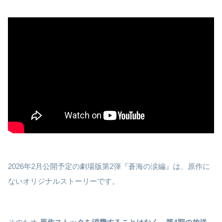
2026年2月公開予定の劇場版第2弾『蒼海の涙編』は、原作に
ないオリジナルストーリーです。