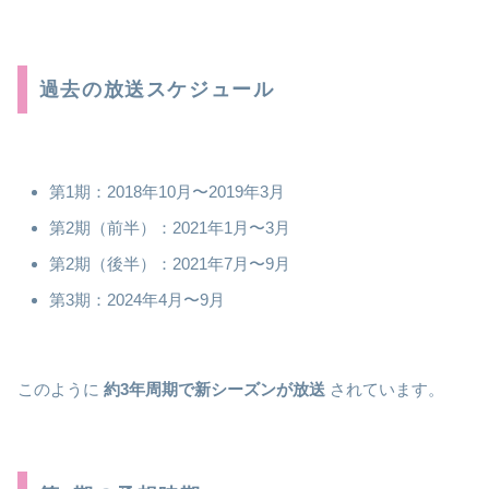
過去の放送スケジュール
第1期：2018年10月〜2019年3月
第2期（前半）：2021年1月〜3月
第2期（後半）：2021年7月〜9月
第3期：2024年4月〜9月
このように
約3年周期で新シーズンが放送
されています。