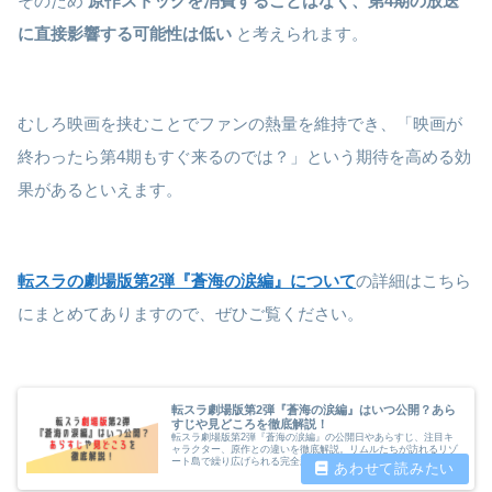
そのため
原作ストックを消費することはなく、第4期の放送
に直接影響する可能性は低い
と考えられます。
むしろ映画を挟むことでファンの熱量を維持でき、「映画が
終わったら第4期もすぐ来るのでは？」という期待を高める効
果があるといえます。
転スラの劇場版第2弾『蒼海の涙編』について
の詳細はこちら
にまとめてありますので、ぜひご覧ください。
転スラ劇場版第2弾『蒼海の涙編』はいつ公開？あら
すじや見どころを徹底解説！
転スラ劇場版第2弾『蒼海の涙編』の公開日やあらすじ、注目キ
ャラクター、原作との違いを徹底解説。リムルたちが訪れるリゾ
ート島で繰り広げられる完全新作ストーリーの見どころやオリジ
ナル要素をまとめています。