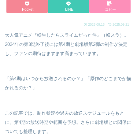
Pocket
LINE
コピー
2025.09.13
2025.09.21
大人気アニメ『転生したらスライムだった件』（転スラ）。
2024年の第3期終了後には第4期と劇場版第2弾の制作が決定
し、ファンの期待はますます高まっています。
「第4期はいつから放送されるのか？」「原作のどこまでが描
かれるのか？」
この記事では、制作状況や過去の放送スケジュールをもと
に、第4期の放送時期や範囲を予想。さらに劇場版との関係に
ついても整理します。