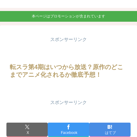
本ページはプロモーションが含まれています
スポンサーリンク
転スラ第4期はいつから放送？原作のどこ
までアニメ化されるか徹底予想！
スポンサーリンク
X
Facebook
はてブ