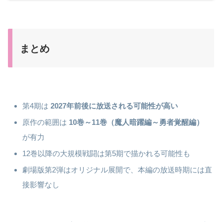
まとめ
第4期は
2027年前後に放送される可能性が高い
原作の範囲は
10巻～11巻（魔人暗躍編～勇者覚醒編）
が有力
12巻以降の大規模戦闘は第5期で描かれる可能性も
劇場版第2弾はオリジナル展開で、本編の放送時期には直
接影響なし