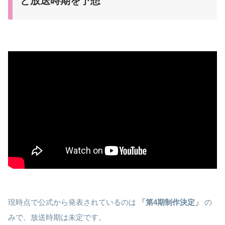
と放送時期を予想
現時点で公式から発表されているのは
「第4期制作決定」
の
みで、放送時期は未定です。