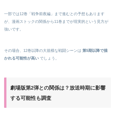
一部では12巻「戦争前夜編」まで進むとの予想もあります
が、漫画ストックの関係から11巻までが現実的という見方が
強いです。
その場合、12巻以降の大規模な戦闘シーンは
第5期以降で描
かれる可能性が高い
でしょう。
劇場版第2弾との関係は？放送時期に影響
する可能性も調査