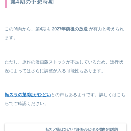
第4期の予想時期
この傾向から、第4期も
2027年前後の放送
が有力と考えられ
ます。
ただし、原作の漫画版ストックが不足しているため、進行状
況によってはさらに調整が入る可能性もあります。
転スラの第3期がひどい
との声もあるようです。詳しくはこち
らでご確認ください。
転スラ3期はひどい？評価が分かれる理由を徹底調