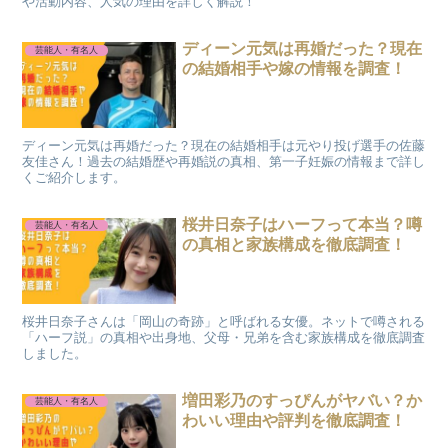
や活動内容、人気の理由を詳しく解説！
ディーン元気は再婚だった？現在
芸能人・有名人
の結婚相手や嫁の情報を調査！
ディーン元気は再婚だった？現在の結婚相手は元やり投げ選手の佐藤
友佳さん！過去の結婚歴や再婚説の真相、第一子妊娠の情報まで詳し
くご紹介します。
桜井日奈子はハーフって本当？噂
芸能人・有名人
の真相と家族構成を徹底調査！
桜井日奈子さんは「岡山の奇跡」と呼ばれる女優。ネットで噂される
「ハーフ説」の真相や出身地、父母・兄弟を含む家族構成を徹底調査
しました。
増田彩乃のすっぴんがヤバい？か
芸能人・有名人
わいい理由や評判を徹底調査！