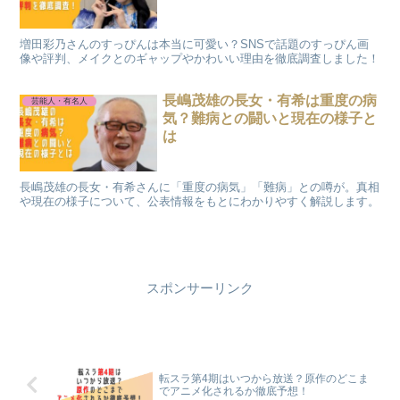
増田彩乃さんのすっぴんは本当に可愛い？SNSで話題のすっぴん画
像や評判、メイクとのギャップやかわいい理由を徹底調査しました！
長嶋茂雄の長女・有希は重度の病
芸能人・有名人
気？難病との闘いと現在の様子と
は
長嶋茂雄の長女・有希さんに「重度の病気」「難病」との噂が。真相
や現在の様子について、公表情報をもとにわかりやすく解説します。
スポンサーリンク
転スラ第4期はいつから放送？原作のどこま
でアニメ化されるか徹底予想！