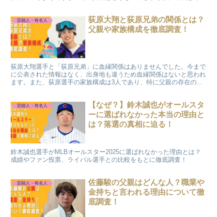
五郎さんの再婚の噂について調査したいと思います。
荻原大翔と荻原兄弟の関係とは？
芸能人・有名人
父親や家族構成を徹底調査！
荻原大翔選手と「荻原兄弟」に血縁関係はありませんでした。今まで
に公表された情報はなく、出身地も違うため血縁関係はないと思われ
ます。また、荻原選手の家族構成は3人であり、特に父親の存在の大
きさについても調査。さらに荻原大翔選手のプロフィールや今後の注
目ポイントまでまとめました。
【なぜ？】鈴木誠也がオールスタ
芸能人・有名人
ーに選ばれなかった本当の理由と
は？落選の真相に迫る！
鈴木誠也選手がMLBオールスター2025に選ばれなかった理由とは？
成績やファン投票、ライバル選手との比較をもとに徹底調査！
佐藤駿の父親はどんな人？職業や
芸能人・有名人
金持ちと言われる理由について徹
底調査！