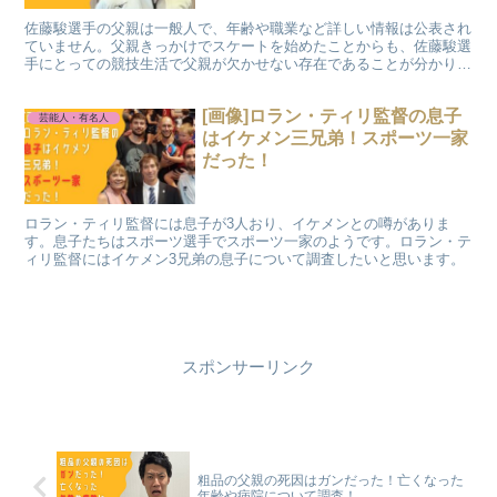
佐藤駿選手の父親は一般人で、年齢や職業など詳しい情報は公表され
ていません。父親きっかけでスケートを始めたことからも、佐藤駿選
手にとっての競技生活で父親が欠かせない存在であることが分かりま
す。エピソードをもとに、父親の人物像や金持ちと言われる理由、家
族の支えについて分かりやすく解説します。
[画像]ロラン・ティリ監督の息子
芸能人・有名人
はイケメン三兄弟！スポーツ一家
だった！
ロラン・ティリ監督には息子が3人おり、イケメンとの噂がありま
す。息子たちはスポーツ選手でスポーツ一家のようです。ロラン・テ
ィリ監督にはイケメン3兄弟の息子について調査したいと思います。
スポンサーリンク
粗品の父親の死因はガンだった！亡くなった
年齢や病院について調査！