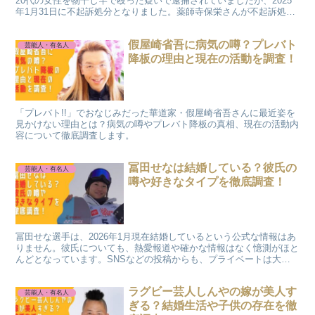
20代の女性を物干し竿で殴った疑いで逮捕されていましたが、2025
年1月31日に不起訴処分となりました。薬師寺保栄さんが不起訴処分
となった理由は和解したからなのでしょうか。今回の事件の発端とな
ったケンカの原因は何だったのでしょうか。今回は薬師寺保栄さんの
假屋崎省吾に病気の噂？プレバト
不起訴処分となった事件について調査しました。
芸能人・有名人
降板の理由と現在の活動を調査！
「プレバト!!」でおなじみだった華道家・假屋崎省吾さんに最近姿を
見かけない理由とは？病気の噂やプレバト降板の真相、現在の活動内
容について徹底調査します。
冨田せなは結婚している？彼氏の
芸能人・有名人
噂や好きなタイプを徹底調査！
冨田せな選手は、2026年1月現在結婚しているという公式な情報はあ
りません。彼氏についても、熱愛報道や確かな情報はなく憶測がほと
んどとなっています。SNSなどの投稿からも、プライベートは大切
にしている印象です。今回の記事では、結婚や彼氏についての噂、好
きなタイプまで徹底調査しました！
ラグビー芸人しんやの嫁が美人す
芸能人・有名人
ぎる？結婚生活や子供の存在を徹