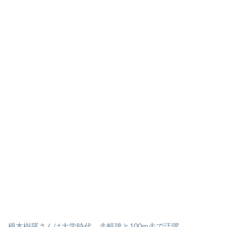
榎本樹羅さんは大学時代、走幅跳と100m走で活躍。