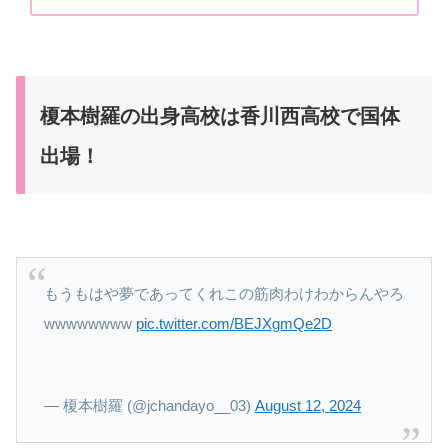
榎本樹羅の出身高校は香川西高校で国体
出場！
もうもはや夢であってくれこの筋肉わけわからんやろ
wwwwwwww
pic.twitter.com/BEJXgmQe2D
— 榎本樹羅 (@jchandayo__03)
August 12, 2024