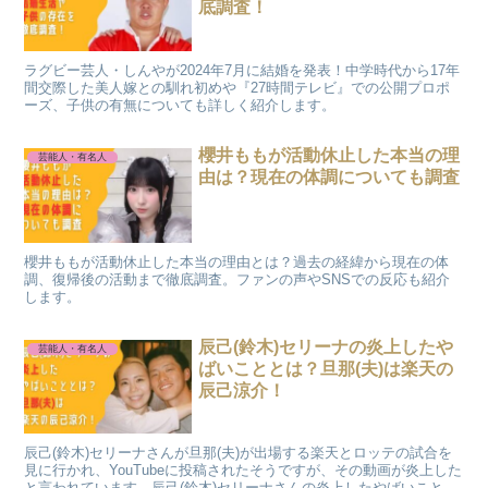
底調査！
ラグビー芸人・しんやが2024年7月に結婚を発表！中学時代から17年
間交際した美人嫁との馴れ初めや『27時間テレビ』での公開プロポ
ーズ、子供の有無についても詳しく紹介します。
櫻井ももが活動休止した本当の理
芸能人・有名人
由は？現在の体調についても調査
櫻井ももが活動休止した本当の理由とは？過去の経緯から現在の体
調、復帰後の活動まで徹底調査。ファンの声やSNSでの反応も紹介
します。
辰己(鈴木)セリーナの炎上したや
芸能人・有名人
ばいこととは？旦那(夫)は楽天の
辰己涼介！
辰己(鈴木)セリーナさんが旦那(夫)が出場する楽天とロッテの試合を
見に行かれ、YouTubeに投稿されたそうですが、その動画が炎上した
と言われています。辰己(鈴木)セリーナさんの炎上したやばいことは