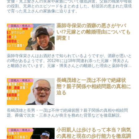
女優・見上愛さんの実家や家族について徹底調査。父親の職業や母親
の役割、兄弟とのエピソードをまとめました。杉並区の恵まれた環境
で育った見上さんの家族像に迫ります。
薬師寺保栄の酒癖の悪さがヤバ
芸能人・有名人
い!?元嫁との離婚理由についても
調査！
薬師寺保栄さんはお酒好きで知られているようですが、酒癖が悪いと
の噂があるようです。2012年には18年間連れ添った元嫁・博美さん
と離婚されています。元嫁・博美さんとの離婚した理由と薬師寺保栄
さんの酒癖の悪さは関係あるのでしょうか。今回は薬師寺保栄さんの
酒癖の悪さについて調査しました。
長嶋茂雄と一茂は不仲で絶縁状
芸能人・有名人
態？親子関係や相続問題の真相に
迫る
長嶋茂雄と長男・一茂は不仲で絶縁状態？親子関係の真相や相続問
題、葬儀で次女・三奈さんが喪主を務めた背景などを徹底解説。
小田凱人は歩けるって本当？病気
芸能人・有名人
の真相と現在の歩行能力を徹底調