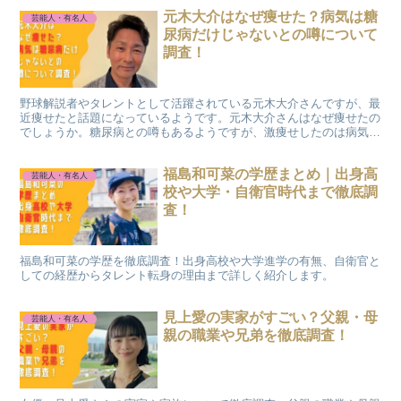
元木大介はなぜ痩せた？病気は糖
芸能人・有名人
尿病だけじゃないとの噂について
調査！
野球解説者やタレントとして活躍されている元木大介さんですが、最
近痩せたと話題になっているようです。元木大介さんはなぜ痩せたの
でしょうか。糖尿病との噂もあるようですが、激痩せしたのは病気の
影響なのでしょうか。今回は元木大介さんが痩せられた理由について
調査しました。
福島和可菜の学歴まとめ｜出身高
芸能人・有名人
校や大学・自衛官時代まで徹底調
査！
福島和可菜の学歴を徹底調査！出身高校や大学進学の有無、自衛官と
しての経歴からタレント転身の理由まで詳しく紹介します。
見上愛の実家がすごい？父親・母
芸能人・有名人
親の職業や兄弟を徹底調査！