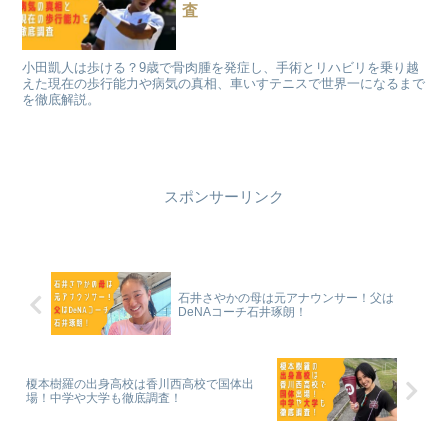
査
小田凱人は歩ける？9歳で骨肉腫を発症し、手術とリハビリを乗り越
えた現在の歩行能力や病気の真相、車いすテニスで世界一になるまで
を徹底解説。
スポンサーリンク
石井さやかの母は元アナウンサー！父は
DeNAコーチ石井琢朗！
榎本樹羅の出身高校は香川西高校で国体出
場！中学や大学も徹底調査！