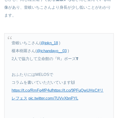
像があり、壹岐いちこさんより身長が少し低いことがわかり
ます。
壹岐いちこさん(
@ipkn_18
)
榎本樹羅さん(
@jchandayo__03
)
2人で協力して立命館の『R』ポーズ❣️
おふたりにはMELOSで
コラムを書いていただいています🙌
https://t.co/RmFq4fP4uf
https://t.co/9PFuQwUHsC
#リ
レフェス
pic.twitter.com/7UVvXbnPYL