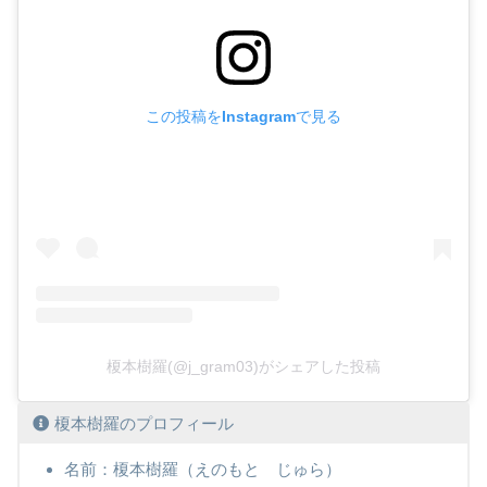
この投稿をInstagramで見る
榎本樹羅(@j_gram03)がシェアした投稿
榎本樹羅のプロフィール
名前：榎本樹羅（えのもと じゅら）