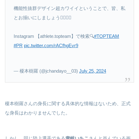
機能性抜群デザイン超カワイイということで、皆、私
とお揃いにしましょう✊🏻✊🏻
Instagram 【athlete.topteam】で検索🔍
#TOPTEAM
#PR
pic.twitter.com/rACfhgEvr9
— 榎本樹羅 (@jchandayo__03)
July 25, 2024
榎本樹羅さんの身長に関する具体的な情報はないため、正式
な身長はわかりませんでした。
しかし、同じ陸上選手である
壹岐いちこ
さんと並んでいる画