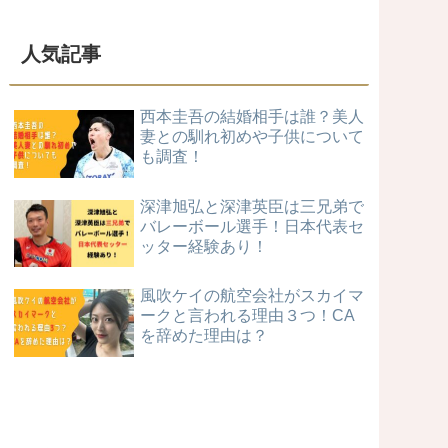
人気記事
西本圭吾の結婚相手は誰？美人
妻との馴れ初めや子供について
も調査！
深津旭弘と深津英臣は三兄弟で
バレーボール選手！日本代表セ
ッター経験あり！
風吹ケイの航空会社がスカイマ
ークと言われる理由３つ！CA
を辞めた理由は？