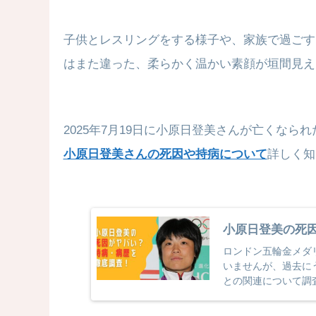
子供とレスリングをする様子や、家族で過ごす
はまた違った、柔らかく温かい素顔が垣間見え
2025年7月19日に小原日登美さんが亡くなら
小原日登美さんの死因や持病について
詳しく知
小原日登美の死
ロンドン五輪金メダ
いませんが、過去に
との関連について調