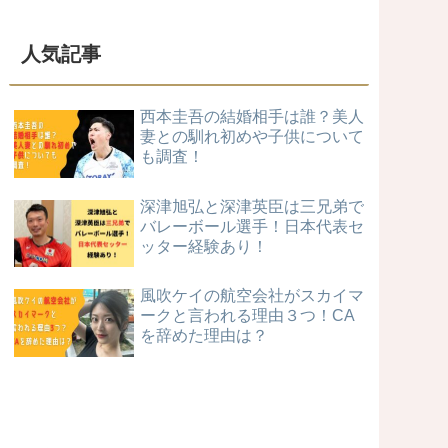
人気記事
西本圭吾の結婚相手は誰？美人
妻との馴れ初めや子供について
も調査！
深津旭弘と深津英臣は三兄弟で
バレーボール選手！日本代表セ
ッター経験あり！
風吹ケイの航空会社がスカイマ
ークと言われる理由３つ！CA
を辞めた理由は？