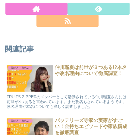
関連記事
仲川瑠夏は前世が３つある!?本名
芸能人・有名人
や改名理由について徹底調査！
FRUITS ZIPPERのメンバーとして活動されている仲川瑠夏さんには
前世が3つあると言われています。また改名もされているようです。
改名理由や本名についても詳しく調査しました。
バッテリーズ寺家の実家がすご
芸能人・有名人
い！金持ちエピソードや家族構成
を徹底調査