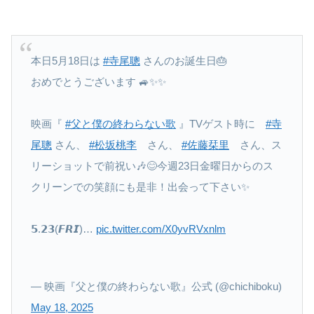
本日5月18日は
#寺尾聰
さんのお誕生日🎂
おめでとうございます 🚙✨✨
映画『
#父と僕の終わらない歌
』TVゲスト時に
#寺
尾聰
さん、
#松坂桃李
さん、
#佐藤栞里
さん、ス
リーショットで前祝い🎶😊今週23日金曜日からのス
クリーンでの笑顔にも是非！出会って下さい✨
𝟱.𝟮𝟯(𝙁𝙍𝙄)…
pic.twitter.com/X0yvRVxnlm
— 映画『父と僕の終わらない歌』公式 (@chichiboku)
May 18, 2025