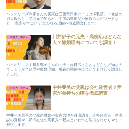
バッテリーズ寺家さんの実家は三重県津市の「じけ洋装店」！老舗の
婦人服店として地元で知られ、学者の曾祖父や家族のエピソードな
ど、“実家がすごい”と言われる理由を徹底調査します。
川井郁子の元夫・高柳広はどんな
芸能人・有名人
人？離婚理由についても調査！
バイオリニスト川井郁子さんの元夫・高柳広さんとはどんな人物なの
でしょうか？経歴や離婚理由、現在の関係性についても詳しく調査し
ました。
中井亜美の父親は会社経営者？実
芸能人・有名人
家が金持ちの噂を徹底調査！
中井亜美選手の父親の職業や実家の噂を徹底調査。会社経営者・医者
説の真相や、新潟在住の高収入一般人といわれる理由をわかりやすく
解説します。