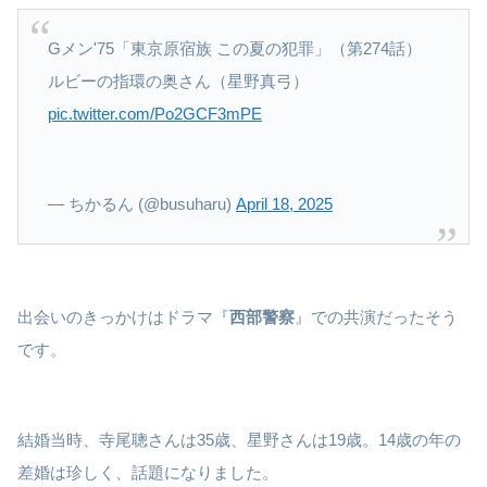
Gメン'75「東京原宿族 この夏の犯罪」（第274話）
ルビーの指環の奥さん（星野真弓）
pic.twitter.com/Po2GCF3mPE
— ちかるん (@busuharu)
April 18, 2025
出会いのきっかけはドラマ『
西部警察
』での共演だったそう
です。
結婚当時、寺尾聰さんは35歳、星野さんは19歳。14歳の年の
差婚は珍しく、話題になりました。