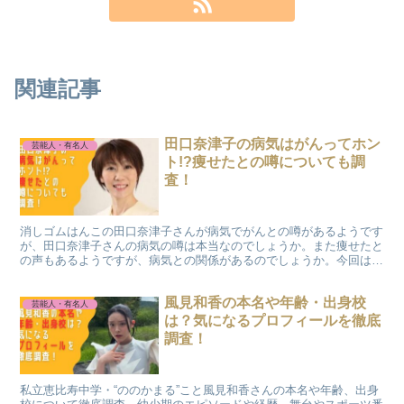
関連記事
田口奈津子の病気はがんってホン
芸能人・有名人
ト!?痩せたとの噂についても調
査！
消しゴムはんこの田口奈津子さんが病気でがんとの噂があるようです
が、田口奈津子さんの病気の噂は本当なのでしょうか。また痩せたと
の声もあるようですが、病気との関係があるのでしょうか。今回は田
口奈津子さんの病気について調査しました。
風見和香の本名や年齢・出身校
芸能人・有名人
は？気になるプロフィールを徹底
調査！
私立恵比寿中学・“ののかまる”こと風見和香さんの本名や年齢、出身