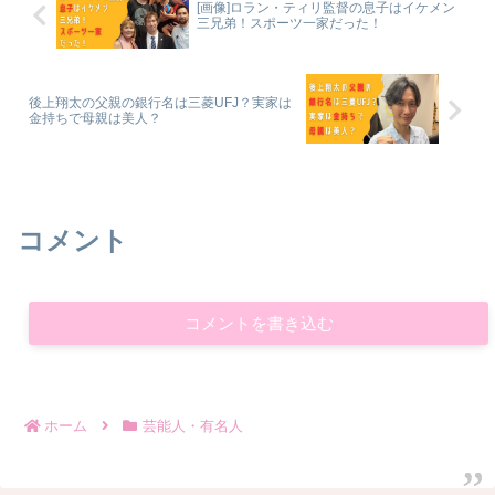
[画像]ロラン・ティリ監督の息子はイケメン
三兄弟！スポーツ一家だった！
後上翔太の父親の銀行名は三菱UFJ？実家は
金持ちで母親は美人？
コメント
コメントを書き込む
ホーム
芸能人・有名人