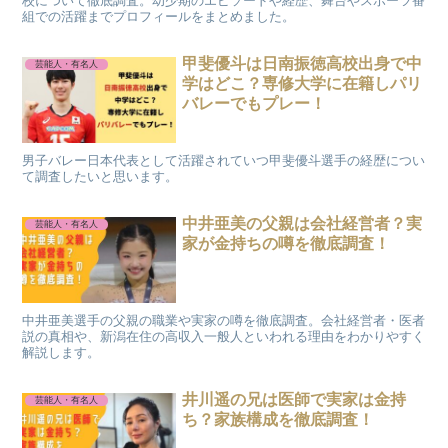
校について徹底調査。幼少期のエピソードや経歴、舞台やスポーツ番
組での活躍までプロフィールをまとめました。
甲斐優斗は日南振徳高校出身で中
芸能人・有名人
学はどこ？専修大学に在籍しパリ
バレーでもプレー！
男子バレー日本代表として活躍されていつ甲斐優斗選手の経歴につい
て調査したいと思います。
中井亜美の父親は会社経営者？実
芸能人・有名人
家が金持ちの噂を徹底調査！
中井亜美選手の父親の職業や実家の噂を徹底調査。会社経営者・医者
説の真相や、新潟在住の高収入一般人といわれる理由をわかりやすく
解説します。
井川遥の兄は医師で実家は金持
芸能人・有名人
ち？家族構成を徹底調査！