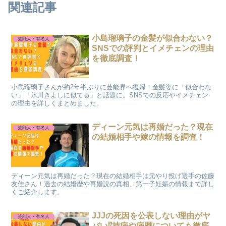
関連記事
小島瑠璃子の金髪が似合わない？
芸能人・有名人
SNSでの評判とイメチェンの理由
を徹底調査！
小島瑠璃子さんが約2年半ぶりに芸能界へ復帰！金髪姿に「似合わな
い」「氷川きよしに似てる」と話題に。SNSでの反応やイメチェン
の理由を詳しくまとめました。
ディーン元気は再婚だった？現在
芸能人・有名人
の結婚相手や嫁の情報を調査！
ディーン元気は再婚だった？現在の結婚相手は元やり投げ選手の佐藤
友佳さん！過去の結婚歴や再婚説の真相、第一子妊娠の情報まで詳し
くご紹介します。
JJJの死因を公表しない理由がヤ
芸能人・有名人
バい⁉持病や病歴についても徹底