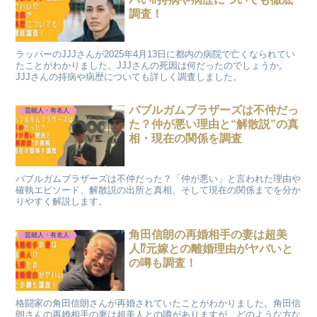
調査！
ラッパーのJJJさんが2025年4月13日に都内の病院で亡くなられてい
たことがわかりました。JJJさんの死因は何だったのでしょうか。
JJJさんの持病や病歴についても詳しく調査しました。
バブルガムブラザーズは不仲だっ
芸能人・有名人
た？仲が悪い理由と“解散説”の真
相・現在の関係を調査
バブルガムブラザーズは不仲だった？「仲が悪い」と言われた理由や
確執エピソード、解散説の出所と真相、そして現在の関係までを分か
りやすく解説します。
角田信朗の再婚相手の妻は超美
芸能人・有名人
人⁉元嫁との離婚理由がヤバいと
の噂も調査！
格闘家の角田信朗さんが再婚されていたことがわかりました。角田信
朗さんの再婚相手の妻は超美人との噂がありますが、どのような方な