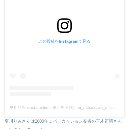
この投稿をInstagramで見る
夏川りみ xiachuanlimei 夏川里美(@rimi_natsukawa_official)がシェアした投稿
夏川りみさんは2009年にパーカッション奏者の玉木正昭さん