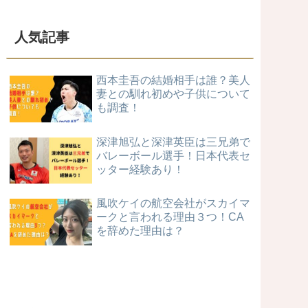
人気記事
西本圭吾の結婚相手は誰？美人
妻との馴れ初めや子供について
も調査！
深津旭弘と深津英臣は三兄弟で
バレーボール選手！日本代表セ
ッター経験あり！
風吹ケイの航空会社がスカイマ
ークと言われる理由３つ！CA
を辞めた理由は？