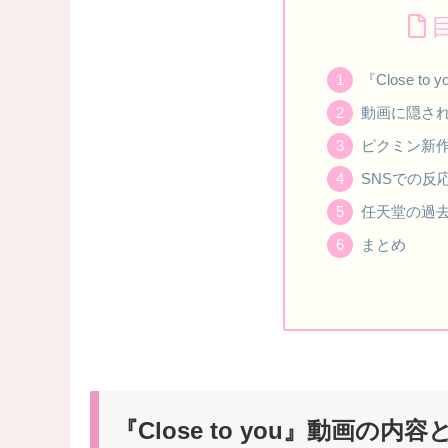
『Close t
動画に隠さ
ピクミン新
SNSでの反
任天堂の過
まとめ
『Close to you』動画の内容