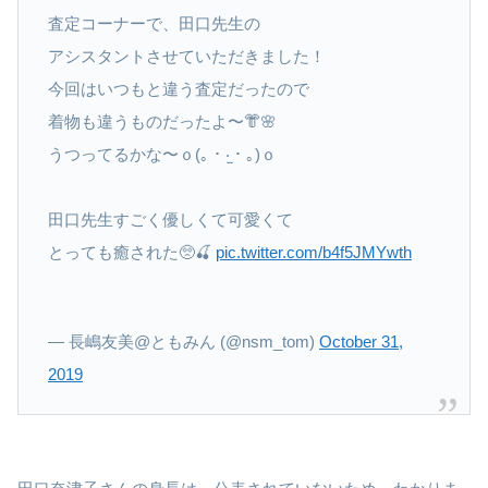
査定コーナーで、田口先生の
アシスタントさせていただきました！
今回はいつもと違う査定だったので
着物も違うものだったよ〜👘🌸
うつってるかな〜ｏ(｡・‧̫・｡)ｏ
田口先生すごく優しくて可愛くて
とっても癒された🥺🍒
pic.twitter.com/b4f5JMYwth
— 長嶋友美@ともみん (@nsm_tom)
October 31,
2019