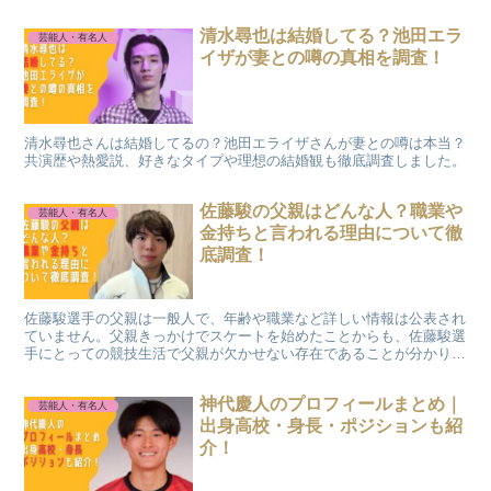
清水尋也は結婚してる？池田エラ
芸能人・有名人
イザが妻との噂の真相を調査！
清水尋也さんは結婚してるの？池田エライザさんが妻との噂は本当？
共演歴や熱愛説、好きなタイプや理想の結婚観も徹底調査しました。
佐藤駿の父親はどんな人？職業や
芸能人・有名人
金持ちと言われる理由について徹
底調査！
佐藤駿選手の父親は一般人で、年齢や職業など詳しい情報は公表され
ていません。父親きっかけでスケートを始めたことからも、佐藤駿選
手にとっての競技生活で父親が欠かせない存在であることが分かりま
す。エピソードをもとに、父親の人物像や金持ちと言われる理由、家
族の支えについて分かりやすく解説します。
神代慶人のプロフィールまとめ｜
芸能人・有名人
出身高校・身長・ポジションも紹
介！