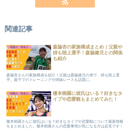
関連記事
森脇杏の家族構成まとめ｜父親や
芸能人・有名人
姉も陸上選手！森脇健児との関係
も紹介
森脇杏さんの家族構成を紹介！父親は森脇健児の弟で、姉も陸上選
手。親子でのトレーニングや姉妹レースも話題に。
榎本樹羅に彼氏はいる？好きなタ
芸能人・有名人
イプや恋愛観もまとめてみた！
榎本樹羅さんに彼氏はいる？好きなタイプや恋愛観について最新情報
をまとめました。榎本樹羅さんの恋愛事情が気になる方は必見です！