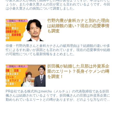
小倉久寛さんが病気で闘病中との噂があるようですが、本当なのでし
ょうか。また小倉久寛さんの目が変とも言われているようです。今回
は小倉久寛さんの病気について調査しました。
竹野内豊が倉科カナと別れた理由
芸能人・有名人
は結婚観の違い？現在の恋愛事情
も調査
俳優・竹野内豊さんと倉科カナさんの破局理由は？結婚観の違いや多
忙によるすれ違いが原因とも言われています。現在の恋愛事情や結婚
の可能性についても最新情報をまとめました。
折田楓が結婚した旦那は外資系企
芸能人・有名人
業のエリート？長身イケメンの噂
を調査！
PR会社である株式外はmerchu（メルチュ）の代表取締役である折田
楓さんは結婚されているようです。折田楓さんの旦那は外資系企業に
勤められているエリートとの噂がありますが、どのような方なのでし
ょうか。長身でイケメンと言われている折田楓さんの旦那について調
査しました。