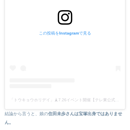
この投稿をInstagramで見る
「トウキョウホリデイ」🗼7.26イベント開催【テレ東公式】(@tokyoholiday_tx)がシェアした投稿
結論から言うと、娘の
住田未歩さんは宝塚出身ではありませ
ん。