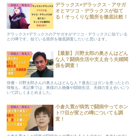
デラックス×デラックス・アサガ
芸能人・有名人
オとマツコ・デラックスが似て
る！そっくりな箇所を徹底比較！
デラックス×デラックスのアサガオがマツコ・デラックスに似ている
との噂です。似ている箇所を徹底調査したいと思います。
【最新】川野太郎の奥さんはどん
芸能人・有名人
な人？闘病生活や支え合う夫婦関
係を調査！
俳優・川野太郎さんの奥さんはどんな人？過去にはガンを患ったとの
情報も。本記事では、奥様の人物像や闘病生活、夫婦の支え合いにつ
いて詳しくまとめました。
小倉久寛が病気で闘病中ってホン
芸能人・有名人
ト!?目が変との噂についても調
査！