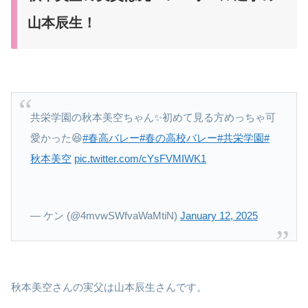
山本辰生！
共栄学園の秋本美空ちゃん✨初めて見る方めっちゃ可
愛かった😆
#春高バレー
#春の高校バレー
#共栄学園
#
秋本美空
pic.twitter.com/cYsFVMIWK1
— ケン (@4mvwSWfvaWaMtiN)
January 12, 2025
秋本美空さんの実父は山本辰生さんです。