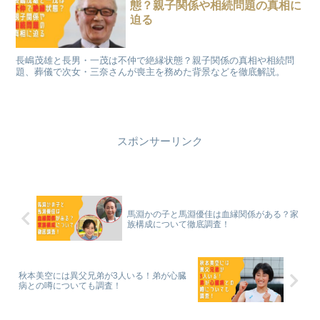
態？親子関係や相続問題の真相に
迫る
長嶋茂雄と長男・一茂は不仲で絶縁状態？親子関係の真相や相続問
題、葬儀で次女・三奈さんが喪主を務めた背景などを徹底解説。
スポンサーリンク
馬淵かの子と馬淵優佳は血縁関係がある？家
族構成について徹底調査！
秋本美空には異父兄弟が3人いる！弟が心臓
病との噂についても調査！