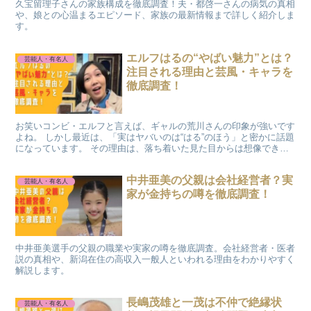
久宝留理子さんの家族構成を徹底調査！夫・都啓一さんの病気の真相
や、娘との心温まるエピソード、家族の最新情報まで詳しく紹介しま
す。
エルフはるの“やばい魅力”とは？
芸能人・有名人
注目される理由と芸風・キャラを
徹底調査！
お笑いコンビ・エルフと言えば、ギャルの荒川さんの印象が強いです
よね。 しかし最近は、「実はヤバいのは“はる”のほう」と密かに話題
になっています。 その理由は、落ち着いた見た目からは想像できな
い“ギャップ”にありました。 この記事では、エルフ...
中井亜美の父親は会社経営者？実
芸能人・有名人
家が金持ちの噂を徹底調査！
中井亜美選手の父親の職業や実家の噂を徹底調査。会社経営者・医者
説の真相や、新潟在住の高収入一般人といわれる理由をわかりやすく
解説します。
長嶋茂雄と一茂は不仲で絶縁状
芸能人・有名人