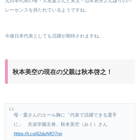
元日本代表の母・大友愛さんと実父・山本辰夫さん譲りのバ
レーセンスを持たれているようですね。
今後日本代表としても活躍が期待されますね。
秋本美空の現在の父親は秋本啓之！
母・愛さんのエール胸に「代表で活躍できる選手
に」 共栄学園主将、秋本美空（みく）さん
https://t.co/62duNfO7nn