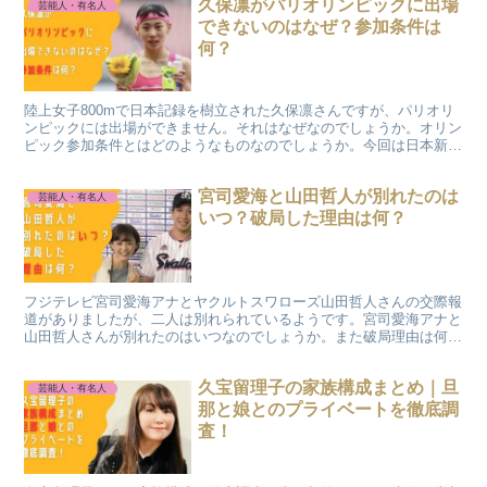
久保凛がパリオリンピックに出場
芸能人・有名人
できないのはなぜ？参加条件は
何？
陸上女子800mで日本記録を樹立された久保凛さんですが、パリオリ
ンピックには出場ができません。それはなぜなのでしょうか。オリン
ピック参加条件とはどのようなものなのでしょうか。今回は日本新記
録まで樹立された久保凛さんが、パリオリンピックに出場できない理
由について調査しました。
宮司愛海と山田哲人が別れたのは
芸能人・有名人
いつ？破局した理由は何？
フジテレビ宮司愛海アナとヤクルトスワローズ山田哲人さんの交際報
道がありましたが、二人は別れられているようです。宮司愛海アナと
山田哲人さんが別れたのはいつなのでしょうか。また破局理由は何な
のでしょうか。
久宝留理子の家族構成まとめ｜旦
芸能人・有名人
那と娘とのプライベートを徹底調
査！