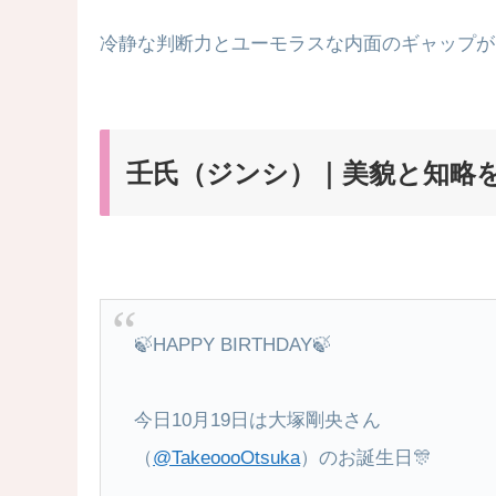
冷静な判断力とユーモラスな内面のギャップが
壬氏（ジンシ）｜美貌と知略
🍃HAPPY BIRTHDAY🍃
今日10月19日は大塚剛央さん
（
@TakeoooOtsuka
）のお誕生日🎊