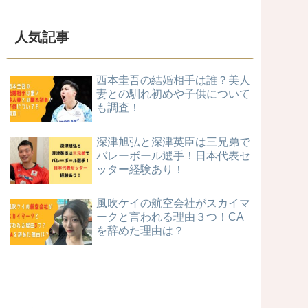
人気記事
西本圭吾の結婚相手は誰？美人
妻との馴れ初めや子供について
も調査！
深津旭弘と深津英臣は三兄弟で
バレーボール選手！日本代表セ
ッター経験あり！
風吹ケイの航空会社がスカイマ
ークと言われる理由３つ！CA
を辞めた理由は？