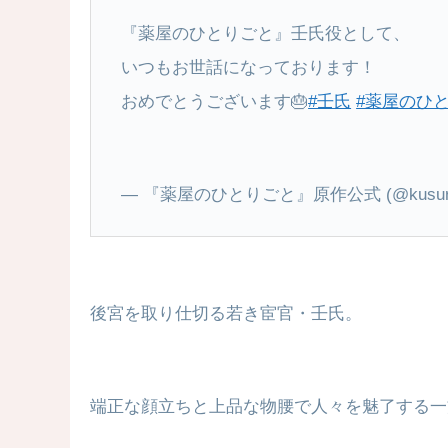
『薬屋のひとりごと』壬氏役として、
いつもお世話になっております！
おめでとうございます🎂
#壬氏
#薬屋のひ
— 『薬屋のひとりごと』原作公式 (@kusuri
後宮を取り仕切る若き宦官・壬氏。
端正な顔立ちと上品な物腰で人々を魅了する一