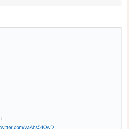
ク』
.twitter.com/yaAhs54QwD