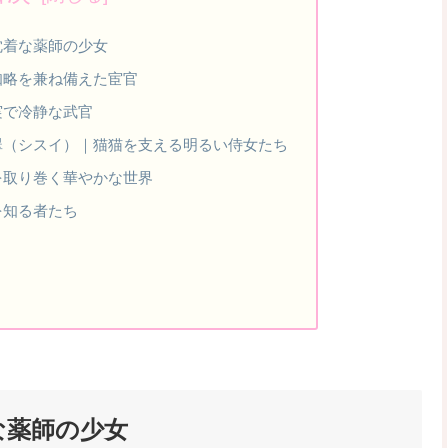
沈着な薬師の少女
知略を兼ね備えた宦官
実で冷静な武官
翠（シスイ）｜猫猫を支える明るい侍女たち
を取り巻く華やかな世界
を知る者たち
な薬師の少女