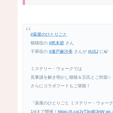
#薬屋のひとりごと
猫猫役の
#悠木碧
さん
子翠役の
#瀬戸麻沙美
さんが
#USJ
に🍃
ミステリー・ウォークでは
見事謎を解き明かし猫猫＆壬氏とご対面✨
さらにコラボフードもご堪能！
『薬屋のひとりごと ミステリー・ウォー
1/4まで開催！
https://t.co/JvT3vdE3nW
pic