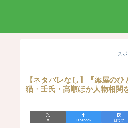
スポ
【ネタバレなし】『薬屋のひ
猫・壬氏・高順ほか人物相関
X
Facebook
はてブ