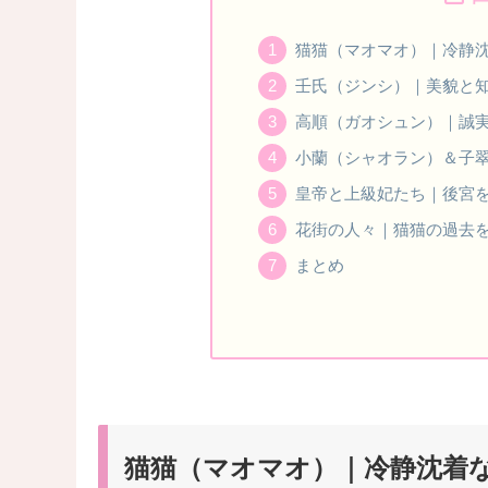
猫猫（マオマオ）｜冷静
壬氏（ジンシ）｜美貌と
高順（ガオシュン）｜誠
小蘭（シャオラン）＆子
皇帝と上級妃たち｜後宮
花街の人々｜猫猫の過去
まとめ
猫猫（マオマオ）｜冷静沈着