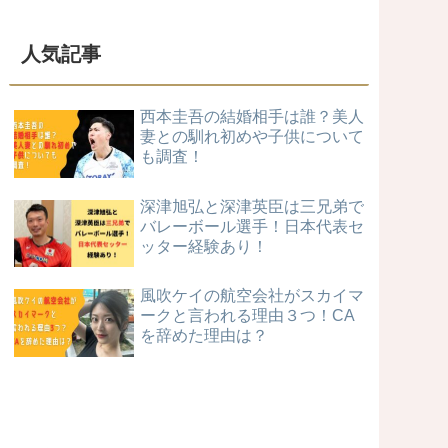
人気記事
西本圭吾の結婚相手は誰？美人
妻との馴れ初めや子供について
も調査！
深津旭弘と深津英臣は三兄弟で
バレーボール選手！日本代表セ
ッター経験あり！
風吹ケイの航空会社がスカイマ
ークと言われる理由３つ！CA
を辞めた理由は？