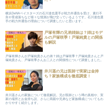
横浜DeNAベイスターズの石川達也選手が戦力外通告を受け、素行不
良や育成落ちなど様々な憶測が飛び交っているようです。石川達也選
手の戦力外通告の理由について調査したいと思います。
戸塚有輝の兄弟姉妹は？姉はモデ
芸能人・有名人
ルの戸塚咲季！戸塚純貴との関係
も解説
戸塚有輝さんが戸塚純貴さんの弟？姉は戸塚咲季？戸塚純貴さんと戸
塚純貴さん、戸塚咲季さんお二人との関係性について調査しました。
井川遥の兄は医師で実家は金持
芸能人・有名人
ち？家族構成を徹底調査！
井川遥さんの家族について徹底解説。兄が医師という噂の真相や、実
家の場所とお金持ち説、さらに両親や兄弟など家族構成についてもわ
かりやすく紹介します。