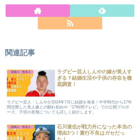
関連記事
ラグビー芸人しんやの嫁が美人す
芸能人・有名人
ぎる？結婚生活や子供の存在を徹
底調査！
ラグビー芸人・しんやが2024年7月に結婚を発表！中学時代から17年
間交際した美人嫁との馴れ初めや『27時間テレビ』での公開プロポ
ーズ、子供の有無についても詳しく紹介します。
石川達也が戦力外になった本当の
芸能人・有名人
理由3つ！素行不良はガセだっ
た！