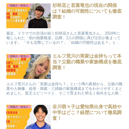
杉咲花と若葉竜也の現在の関係
芸能人・有名人
は？結婚の可能性についても徹底
調査！
最近、ドラマでの共演が続く杉咲花さんと若葉竜也さん。 2024年に
報じられた「初の熱愛報道」以降、2人の関係に再び注目が集まって
います。 「今も交際しているの？」「結婚の可能性はある？」と気
になる方のために、最新の関係性や報道内容をわかりや...
エルフ荒川の実家は金持ちって本
芸能人・有名人
当？父親の職業や家族構成を徹底
調査！
エルフ荒川さんの「実家は金持ち？」という噂の真相から、父親の職
業や人物像、祖母・両親・三姉妹の家族構成までをわかりやすくまと
めました。貧乏エピソードと、そこで育まれた明るく前向きな人柄の
ルーツを紹介します。
谷川萌々子は愛知県出身で高校や
芸能人・有名人
中学はどこ？経歴について徹底調
査！