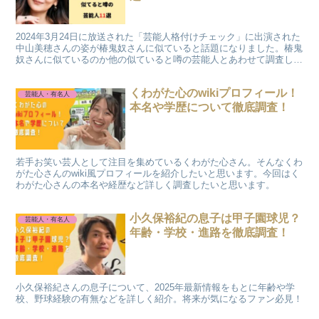
2024年3月24日に放送された「芸能人格付けチェック」に出演された
中山美穂さんの姿が椿鬼奴さんに似ていると話題になりました。椿鬼
奴さんに似ているのか他の似ていると噂の芸能人とあわせて調査して
みたいと思います。
くわがた心のwikiプロフィール！
芸能人・有名人
本名や学歴について徹底調査！
若手お笑い芸人として注目を集めているくわがた心さん。そんなくわ
がた心さんのwiki風プロフィールを紹介したいと思います。今回はく
わがた心さんの本名や経歴など詳しく調査したいと思います。
小久保裕紀の息子は甲子園球児？
芸能人・有名人
年齢・学校・進路を徹底調査！
小久保裕紀さんの息子について、2025年最新情報をもとに年齢や学
校、野球経験の有無などを詳しく紹介。将来が気になるファン必見！