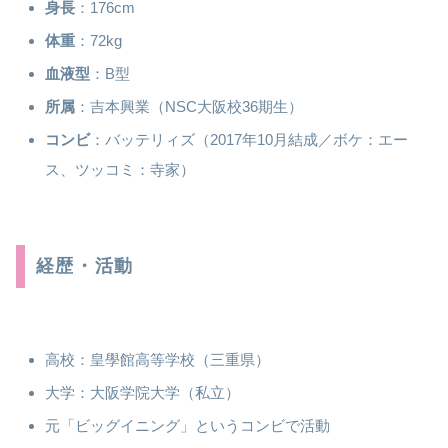
身長
：176cm
体重
：72kg
血液型
：B型
所属
：吉本興業（NSC大阪校36期生）
コンビ
：バッテリィズ（2017年10月結成／ボケ：エー
ス、ツッコミ：寺家）
経歴・活動
高校：皇學館高等学校（三重県）
大学：大阪学院大学（私立）
元「ビッグイニング」というコンビで活動