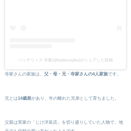
バッテリィズ 寺家(@batterysjike)がシェアした投稿
寺家さんの家族は、
父・母・兄・寺家さんの4人家族
です。
兄とは
14歳差
があり、年の離れた兄弟として育ちました。
父親は実家の「じけ洋装店」を切り盛りしていた人物で、地
元でも信頼の厚い方だったようです。