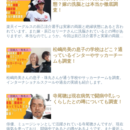
態？嫁の洗脳とは本当か徹底調
査！
楽天イーグルスの辰己涼介選手は実家の両親と絶縁状態にあると言わ
れています。また嫁・辰己セリーナさんに洗脳されているとの噂があ
りますが、本当なのでしょうか。今回は辰己涼介選手と実家の両親の
関係について調査しました。
松嶋尚美の息子の学校はどこ？通
芸能人・有名人
っているインターやサッカーチー
ムも調査！
松嶋尚美さんの息子・珠丸さんが通う学校やサッカーチームを調査。
インターナショナルスクールや過去の実績も紹介します。
寺尾聰は現在病気で闘病中⁉ふっ
芸能人・有名人
くらしたとの噂についても調査！
俳優、ミュージシャンとして活躍されている寺尾聰さんですが、現在
病気を患っており、闘病中であるとの噂があるようです。また最近ふ