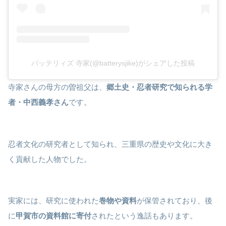
バッテリィズ 寺家(@batterysjike)がシェアした投稿
寺家さんの母方の曽祖父は、
郷土史・忍者研究で知られる学
者・中西義孝さん
です。
忍者文化の研究者として知られ、三重県の歴史や文化に大き
く貢献した人物でした。
実家には、研究に使われた
巻物や資料
が保管されており、後
に
甲賀市の資料館に寄付
されたという逸話もあります。