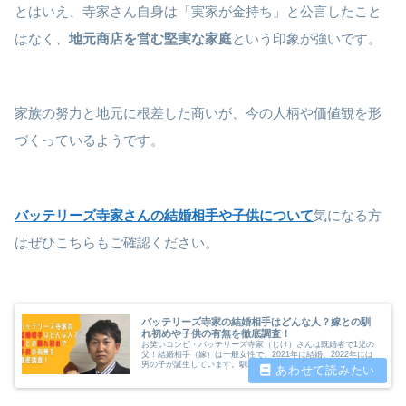
とはいえ、寺家さん自身は「実家が金持ち」と公言したこと
はなく、
地元商店を営む堅実な家庭
という印象が強いです。
家族の努力と地元に根差した商いが、今の人柄や価値観を形
づくっているようです。
バッテリーズ寺家さんの結婚相手や子供について
気になる方
はぜひこちらもご確認ください。
バッテリーズ寺家の結婚相手はどんな人？嫁との馴
れ初めや子供の有無を徹底調査！
お笑いコンビ・バッテリーズ寺家（じけ）さんは既婚者で1児の
父！結婚相手（嫁）は一般女性で、2021年に結婚、2022年には
男の子が誕生しています。馴れ初めや子育てエピソード、SNSで
見せる家庭的な一面も徹底紹介！