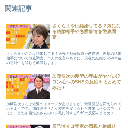
関連記事
さくらまやは結婚してる？気にな
芸能人・有名人
る結婚相手や恋愛事情を徹底調
査！
さくらまやさんは結婚してる？過去の熱愛報道や恋愛観、理想の結婚
相手について徹底調査。本人の発言をもとに、現在の結婚状況や今後
の可能性を詳しく解説します。
加藤浩次の髪型の理由がヤバい!?
芸能人・有名人
ロン毛へのSNSの反応をまとめて
みた！
加藤浩次さんは短髪のイメージがありますが、最近髪型を変えられて
いるようです。加藤浩次さんが髪型を変えられた理由は何なのでしょ
うか。また加藤浩次さんのロン毛に対するSNSの反応をまとめてみ
ました。
辰己涼介は実家の両親と絶縁状
芸能人・有名人