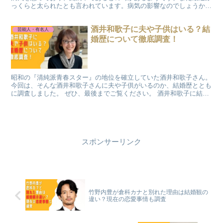
っくらと太られたとも言われています。病気の影響なのでしょうか。
今回は寺尾聰さんの病気の噂についても調査しました。
酒井和歌子に夫や子供はいる？結
芸能人・有名人
婚歴について徹底調査！
昭和の『清純派青春スター』の地位を確立していた酒井和歌子さん。
今回は、そんな酒井和歌子さんに夫や子供がいるのか、結婚歴ととも
に調査しました。 ぜひ、最後までご覧ください。 酒井和歌子に結婚
歴はある？ この投稿をInstagramで見る 柏...
スポンサーリンク
竹野内豊が倉科カナと別れた理由は結婚観の
違い？現在の恋愛事情も調査