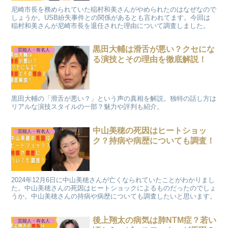
尼崎市長を務められていた稲村和美さんがやめられたのはなぜなので
しょうか。USB紛失事件との関係があるとも言われてます。今回は
稲村和美さんが尼崎市長を退任された理由について調査しました。
黒田大輔は滑舌が悪い？クセにな
芸能人・有名人
る演技とその理由を徹底解説！
黒田大輔の「滑舌が悪い？」という声の真相を解説。独特の話し方は
リアルな演技スタイルの一部？魅力や評判も紹介。
中山美穂の死因はヒートショッ
芸能人・有名人
ク？持病や病歴についても調査！
2024年12月6日に中山美穂さんが亡くなられていたことがわかりまし
た。中山美穂さんの死因はヒートショックによるものだったのでしょ
うか。中山美穂さんの持病や病歴についても調査したいと思います。
後上翔太の病気は肺NTM症？若い
芸能人・有名人