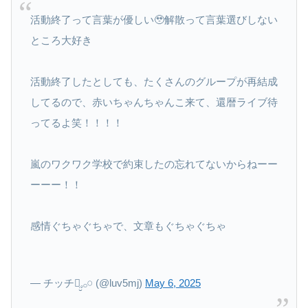
活動終了って言葉が優しい🥹解散って言葉選びしない
ところ大好き
活動終了したとしても、たくさんのグループが再結成
してるので、赤いちゃんちゃんこ来て、還暦ライブ待
ってるよ笑！！！！
嵐のワクワク学校で約束したの忘れてないからねーー
ーーー！！
感情ぐちゃぐちゃで、文章もぐちゃぐちゃ
— チッチꪔ̤̮𓈒𓂂𓏸 (@luv5mj)
May 6, 2025