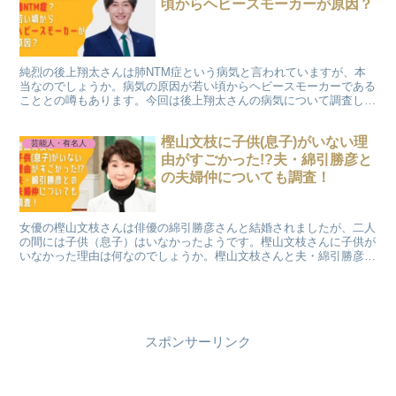
頃からヘビースモーカーが原因？
純烈の後上翔太さんは肺NTM症という病気と言われていますが、本
当なのでしょうか。病気の原因が若い頃からヘビースモーカーである
こととの噂もあります。今回は後上翔太さんの病気について調査した
いと思います。
樫山文枝に子供(息子)がいない理
芸能人・有名人
由がすごかった!?夫・綿引勝彦と
の夫婦仲についても調査！
女優の樫山文枝さんは俳優の綿引勝彦さんと結婚されましたが、二人
の間には子供（息子）はいなかったようです。樫山文枝さんに子供が
いなかった理由は何なのでしょうか。樫山文枝さんと夫・綿引勝彦さ
んの夫婦仲は悪かったのでしょうか。今回は樫山文枝さんに子供がい
ない理由を調査しました。
スポンサーリンク