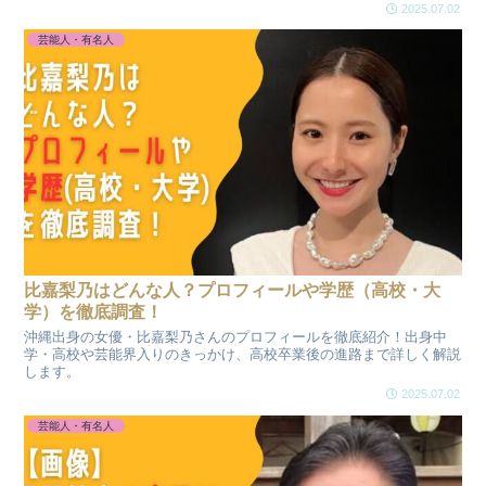
真相や松嶋尚美さんの実際の家族構成について、最新情報を...
2025.07.02
芸能人・有名人
比嘉梨乃はどんな人？プロフィールや学歴（高校・大
学）を徹底調査！
沖縄出身の女優・比嘉梨乃さんのプロフィールを徹底紹介！出身中
学・高校や芸能界入りのきっかけ、高校卒業後の進路まで詳しく解説
します。
2025.07.02
芸能人・有名人