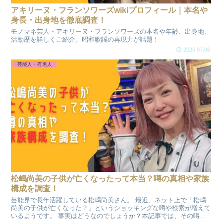
アキリーヌ・フランソワーズwikiプロフィール｜本名や
身長・出身地を徹底調査！
モノマネ芸人・アキリーヌ・フランソワーズの本名や年齢、出身地、
活動歴を詳しくご紹介。昭和歌謡の再現力が話題！
2025.07.06
芸能人・有名人
松嶋尚美の子供が亡くなったって本当？噂の真相や家族
構成を調査！
芸能界で長年活躍している松嶋尚美さん。 最近、ネット上で「松嶋
尚美の子供が亡くなった？」というショッキングな噂や検索が増えて
いるようです。 事実はどうなのでしょうか？本記事では、その噂の