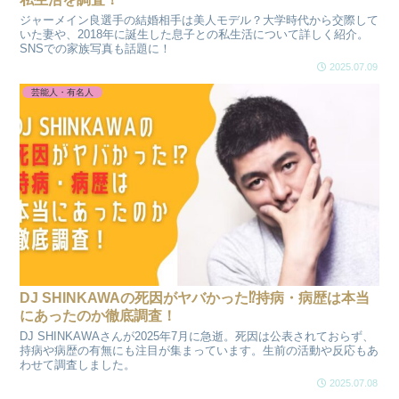
ジャーメイン良選手の結婚相手は美人モデル？大学時代から交際して
いた妻や、2018年に誕生した息子との私生活について詳しく紹介。
SNSでの家族写真も話題に！
2025.07.09
芸能人・有名人
DJ SHINKAWAの死因がヤバかった⁉持病・病歴は本当
にあったのか徹底調査！
DJ SHINKAWAさんが2025年7月に急逝。死因は公表されておらず、
持病や病歴の有無にも注目が集まっています。生前の活動や反応もあ
わせて調査しました。
2025.07.08