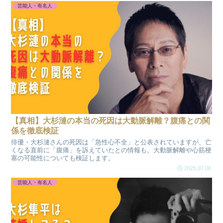
芸能人・有名人
【真相】大杉漣の本当の死因は大動脈解離？腹痛との関
係を徹底検証
俳優・大杉漣さんの死因は「急性心不全」と公表されていますが、亡
くなる直前に「腹痛」を訴えていたとの情報も。大動脈解離や心筋梗
塞の可能性についても検証します。
2025.07.08
芸能人・有名人