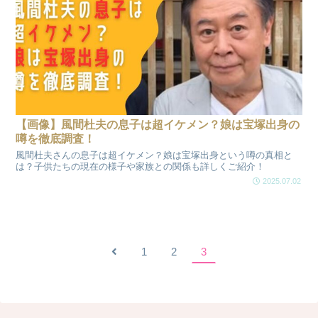
【画像】風間杜夫の息子は超イケメン？娘は宝塚出身の
噂を徹底調査！
風間杜夫さんの息子は超イケメン？娘は宝塚出身という噂の真相と
は？子供たちの現在の様子や家族との関係も詳しくご紹介！
2025.07.02
前
1
2
3
へ