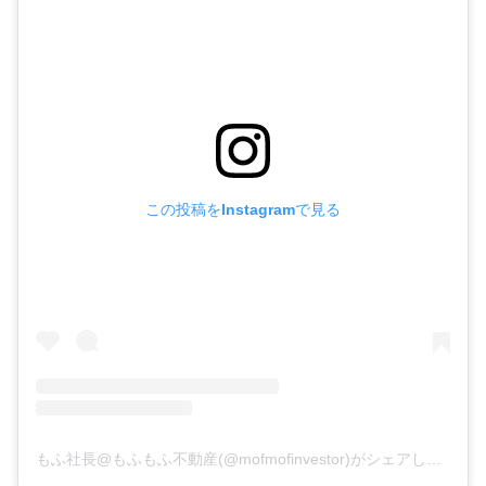
この投稿をInstagramで見る
もふ社長@もふもふ不動産(@mofmofinvestor)がシェアした投稿