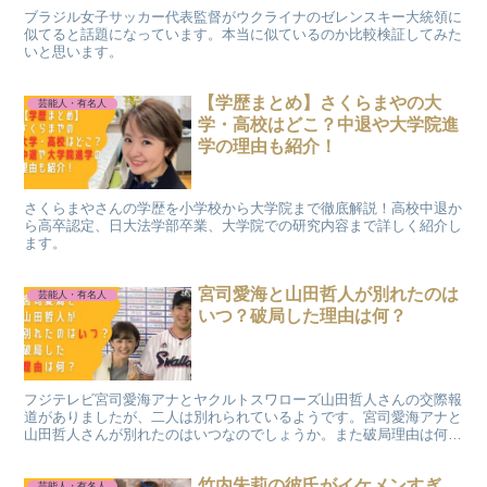
ブラジル女子サッカー代表監督がウクライナのゼレンスキー大統領に
似てると話題になっています。本当に似ているのか比較検証してみた
いと思います。
【学歴まとめ】さくらまやの大
芸能人・有名人
学・高校はどこ？中退や大学院進
学の理由も紹介！
さくらまやさんの学歴を小学校から大学院まで徹底解説！高校中退か
ら高卒認定、日大法学部卒業、大学院での研究内容まで詳しく紹介し
ます。
宮司愛海と山田哲人が別れたのは
芸能人・有名人
いつ？破局した理由は何？
フジテレビ宮司愛海アナとヤクルトスワローズ山田哲人さんの交際報
道がありましたが、二人は別れられているようです。宮司愛海アナと
山田哲人さんが別れたのはいつなのでしょうか。また破局理由は何な
のでしょうか。
竹内朱莉の彼氏がイケメンすぎ
芸能人・有名人