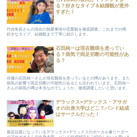
る？好きなタイプ＆結婚観が意外
すぎた！
竹内朱莉さんの現在の熱愛事情や恋愛観を徹底調査。これまでの噂、
好きなタイプ、結婚観まで丁寧に紹介します。
石田純一は現在難病を患ってい
芸能人・有名人
る？病気で両足切断の可能性があ
る？
俳優の石田純一さんが現在難病を患っているとの噂があります。また
病気の影響で両足切断の可能性があるとも言われています。石田純一
さんの病気の噂は本当なのでしょうか。徹底調査したいと思います。
デラックス×デラックス・アサガ
芸能人・有名人
オの出身大学はどこ？バンド結成
はサークルだった！
最近話題になっているデラックス×デラックスのボーカル兼リーダー
のアサガオさんの出身大学、バンド結成秘話をご紹介したいと思いま