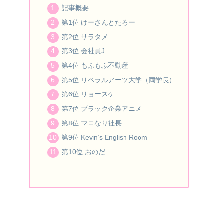
記事概要
第1位 けーさんとたろー
第2位 サラタメ
第3位 会社員J
第4位 もふもふ不動産
第5位 リベラルアーツ大学（両学長）
第6位 リョースケ
第7位 ブラック企業アニメ
第8位 マコなり社長
第9位 Kevin’s English Room
第10位 おのだ