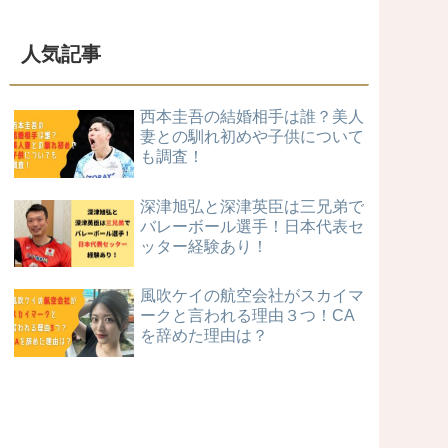
人気記事
西本圭吾の結婚相手は誰？美人
妻との馴れ初めや子供について
も調査！
深津旭弘と深津英臣は三兄弟で
バレーボール選手！日本代表セ
ッター経験あり！
風吹ケイの航空会社がスカイマ
ークと言われる理由３つ！CA
を辞めた理由は？