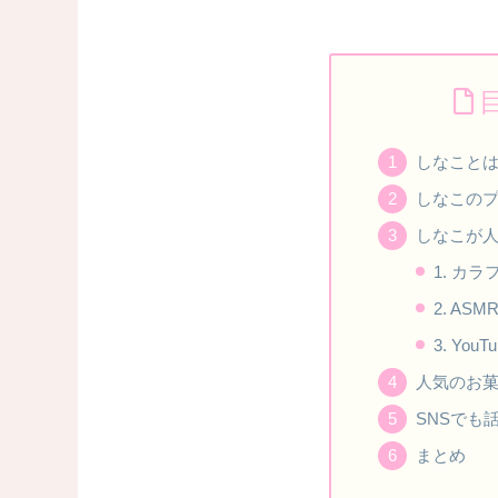
しなこと
しなこの
しなこが
1. カ
2. A
3. You
人気のお菓
SNSでも
まとめ