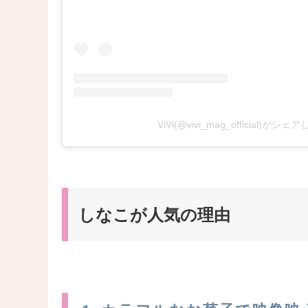
ViVi(@vivi_mag_official)がシ
しなこが人気の理由