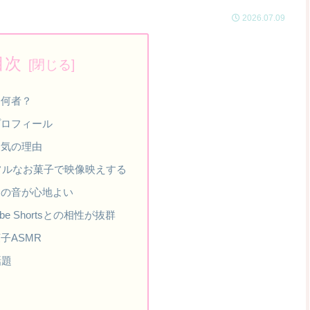
2026.07.09
目次
は何者？
プロフィール
人気の理由
ラフルなお菓子で映像映えする
SMRの音が心地よい
Tube Shortsとの相性が抜群
子ASMR
話題