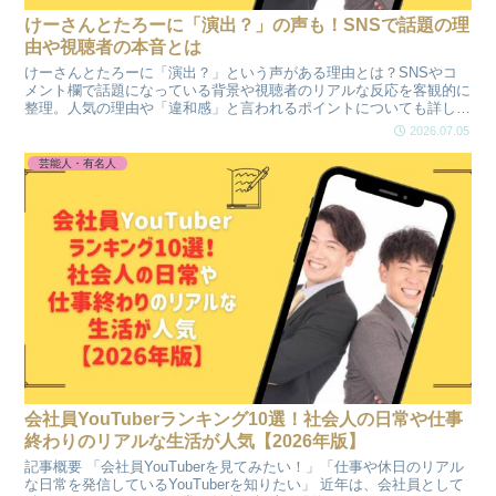
けーさんとたろーに「演出？」の声も！SNSで話題の理
由や視聴者の本音とは
けーさんとたろーに「演出？」という声がある理由とは？SNSやコ
メント欄で話題になっている背景や視聴者のリアルな反応を客観的に
整理。人気の理由や「違和感」と言われるポイントについても詳しく
解説します。
2026.07.05
芸能人・有名人
会社員YouTuberランキング10選！社会人の日常や仕事
終わりのリアルな生活が人気【2026年版】
記事概要 「会社員YouTuberを見てみたい！」「仕事や休日のリアル
な日常を発信しているYouTuberを知りたい」 近年は、会社員として