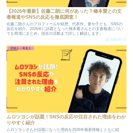
【2026年最新】佐藤二朗に何があった？橋本愛との文
春報道やSNSの反応を徹底調査！
佐藤二朗さんのプロフィールや経歴、代表作、妻や子ども、SNSの
反応を紹介。2026年に話題となった橋本愛さんとの文春報道につい
ても簡潔にまとめ、現在の活動まで詳しく解説します。
2026.07.13
芸能人・有名人
ムロツヨシが話題！SNSの反応や注目された理由をわか
りやすく紹介
ムロツヨシさんが話題になった理由を2026年最新情報とともに紹