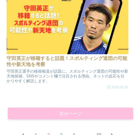
守田英正が移籍すると話題！スポルティング退団の可能
性や新天地を考察
守田英正選手の移籍報道が話題に。スポルティング退団の可能性や新
天地候補、SNSやコメント欄で注目される理由、ネットの反応を分
かりやすく解説します。
2026.06.30
次のページ
前
次
1
2
3
4
…
55