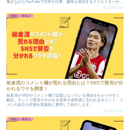
働きながらYouTubeで日常や仕事、趣味を発信するクリエイターが人
気を集めています。等身大の生活や...
2026.07.05
芸能人・有名人
板倉滉のコメント欄が荒れる理由とは？SNSで賛否が分
かれるワケを調査！
板倉滉がSNSやコメント欄で話題になっている理由をわかりやすく
解説。ネットで賛否が分かれる背景や違和感と言われるポイント、フ
ァンの反応や評価を客観的に整理して紹介します。
2026.06.30
芸能人・有名人