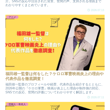
介。SNSの反応や注目された背景、世間の声、支持される理由まで
わかりやすくまとめています。
2026.07.13
アニメ
福田雄一監督は何をした？ケロロ軍曹映画炎上の理由や
代表作品を徹底調査！
福田雄一監督のプロフィールや経歴、代表作品を紹介するとともに、
2026年公開の『ケロロ軍曹』映画が炎上した理由や制作側の対応、
SNSでの反応、世間の評価についてわかりやすく解説します。
2026.07.11
芸能人・有名人